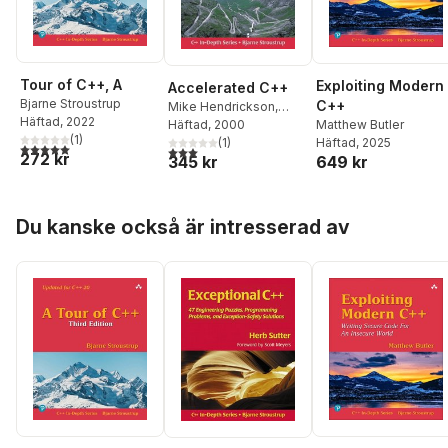
Tour of C++, A
Exploiting Modern
Accelerated C++
Bjarne Stroustrup
C++
Mike Hendrickson
,
Häftad
, 2022
Andrew Koenig
Häftad
, 2000
,
Matthew Butler
(
1
)
Barbara Moo
(
1
)
Häftad
, 2025
5,0
utav 5 stjärnor. Totalt antal röster:
3,0
utav 5 stjärnor. Totalt antal röster:
272 kr
345 kr
649 kr
Hoppa över listan
Du kanske också är intresserad av