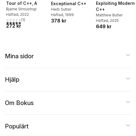
Tour of C++, A
Exploiting Modern
Exceptional C++
Bjarne Stroustrup
C++
Herb Sutter
Häftad
, 2022
Häftad
, 1999
Matthew Butler
(
1
)
378 kr
Häftad
, 2025
5,0
utav 5 stjärnor. Totalt antal röster:
272 kr
649 kr
Mina sidor
Hjälp
Om Bokus
Populärt