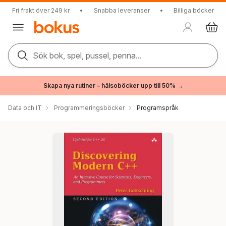
Fri frakt över 249 kr
•
Snabba leveranser
•
Billiga böcker
Sök bok, spel, pussel, penna...
Skapa nya rutiner – hälsoböcker upp till 50% →
Data och IT
Programmeringsböcker
Programspråk