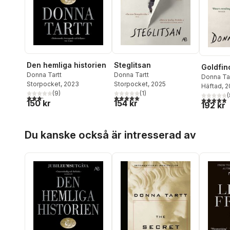
Den hemliga historien
Steglitsan
Goldfin
Donna Tartt
Donna Tartt
Donna Tar
Storpocket
, 2023
Storpocket
, 2025
Häftad
, 
(
9
)
(
1
)
(
3,2
utav 5 stjärnor. Totalt antal röster:
5,0
utav 5 stjärnor. Totalt antal röster:
4,9
utav 5 
150 kr
154 kr
192 kr
Hoppa över listan
Du kanske också är intresserad av