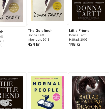
The Goldfinch
Little Friend
ch
Donna Tartt
Donna Tartt
tt
Inbunden
, 2013
Häftad
, 2005
2014
424 kr
148 kr
8
)
stjärnor. Totalt antal röster: