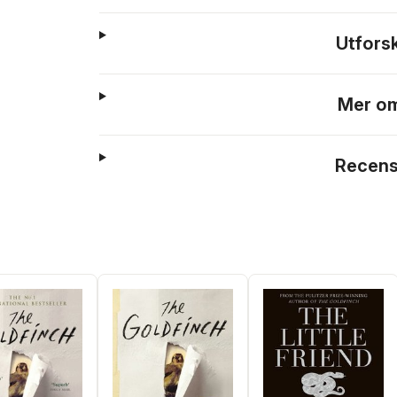
Utfors
Mer om
Recens