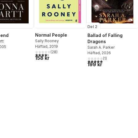
Del 2
Normal People
riend
Ballad of Falling
Sally Rooney
tt
Dragons
Häftad
, 2019
2005
Sarah A. Parker
(
28
)
Häftad
, 2026
4,3
utav 5 stjärnor. Totalt antal röster:
158 kr
(
1
)
5,0
utav 5 stjärnor. Totalt ant
199 kr