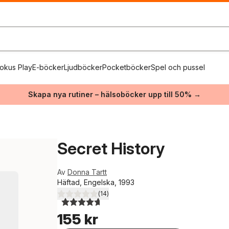
okus Play
E-böcker
Ljudböcker
Pocketböcker
Spel och pussel
Skapa nya rutiner – hälsoböcker upp till 50% →
Secret History
Av
Donna Tartt
Häftad, Engelska, 1993
(
14
)
4,7
utav 5 stjärnor. Totalt antal röster:
155 kr