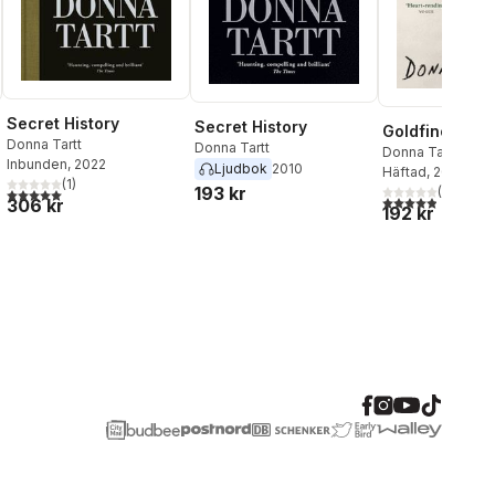
Secret History
Secret History
Goldfinch
Donna Tartt
Donna Tartt
Donna Tartt
Inbunden
, 2022
Ljudbok
2010
Häftad
, 2014
(
1
)
193 kr
(
8
)
5,0
utav 5 stjärnor. Totalt antal röster:
4,9
utav 5 stjärnor
306 kr
192 kr
al röster: