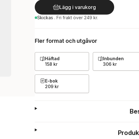
Lägg i varukorg
Skickas
.
Fri frakt över 249 kr.
Fler format och utgåvor
Häftad
Inbunden
158 kr
306 kr
E-bok
209 kr
Be
Produk