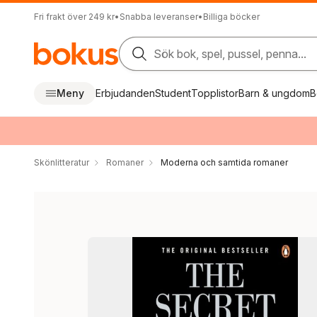
Fri frakt över 249 kr
•
Snabba leveranser
•
Billiga böcker
Sök bok, spel, pussel, penna...
Meny
Erbjudanden
Student
Topplistor
Barn & ungdom
B
Skönlitteratur
Romaner
Moderna och samtida romaner