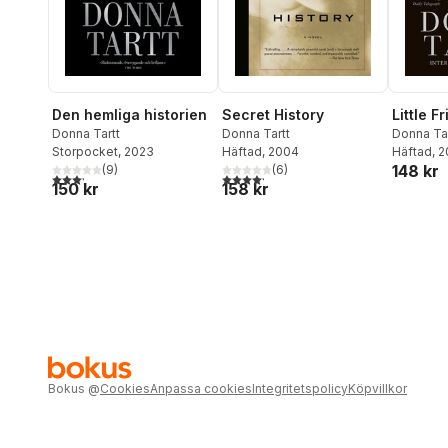
Secret History
Little F
Den hemliga historien
Donna Tartt
Donna Tar
Donna Tartt
Häftad
, 2004
Häftad
, 
Storpocket
, 2023
148 kr
(
6
)
(
9
)
4,2
utav 5 stjärnor. Totalt antal röster:
3,2
utav 5 stjärnor. Totalt antal röster:
158 kr
150 kr
Bokus
@
Cookies
Anpassa cookies
Integritetspolicy
Köpvillkor