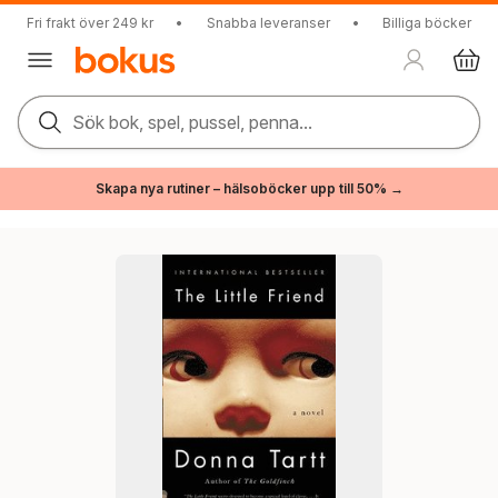
Fri frakt över 249 kr
•
Snabba leveranser
•
Billiga böcker
Sök bok, spel, pussel, penna...
Skapa nya rutiner – hälsoböcker upp till 50% →