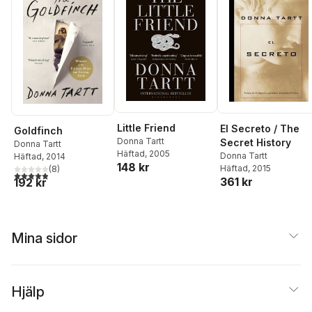
Little Friend
El Secreto / The
Goldfinch
Donna Tartt
Secret History
Donna Tartt
Häftad
, 2005
Donna Tartt
Häftad
, 2014
148 kr
Häftad
, 2015
(
8
)
4,9
utav 5 stjärnor. Totalt antal röster:
361 kr
192 kr
Mina sidor
Hjälp