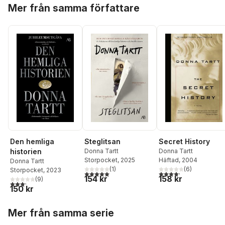
Hoppa över listan
Mer från samma författare
Secret History
Den hemliga
Steglitsan
Donna Tartt
historien
Donna Tartt
Häftad
, 2004
Storpocket
, 2025
Donna Tartt
(
6
)
(
1
)
Storpocket
, 2023
4,2
utav 5 stjärnor. Tota
5,0
utav 5 stjärnor. Totalt antal röster:
158 kr
154 kr
(
9
)
3,2
utav 5 stjärnor. Totalt antal röster:
150 kr
Hoppa över listan
Mer från samma serie