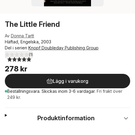
The Little Friend
Av
Donna Tartt
Häftad, Engelska, 2003
Del i serien
Knopf Doubleday Publishing Group
(
1
)
5,0
utav 5 stjärnor. Totalt antal röster:
278 kr
Lägg i varukorg
Beställningsvara.
Skickas
inom 3-6 vardagar
.
Fri frakt över
249 kr.
Produktinformation