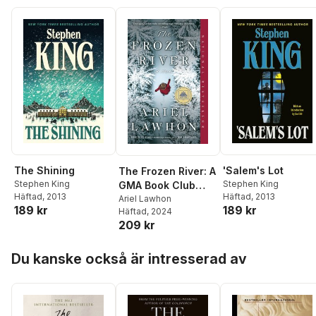
The Shining
'Salem's Lot
The Frozen River: A
Stephen King
Stephen King
GMA Book Club
Häftad
, 2013
Häftad
, 2013
Pick
Ariel Lawhon
189 kr
189 kr
Häftad
, 2024
209 kr
Hoppa över listan
Du kanske också är intresserad av