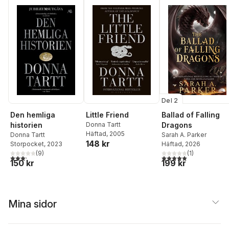
Del 2
Little Friend
Ballad of Falling
Den hemliga
Donna Tartt
Dragons
historien
Häftad
, 2005
Sarah A. Parker
Donna Tartt
148 kr
Häftad
, 2026
Storpocket
, 2023
(
1
)
(
9
)
5,0
utav 5 stjärnor. Tota
3,2
utav 5 stjärnor. Totalt antal röster:
199 kr
150 kr
Mina sidor