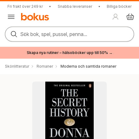
Fri frakt över 249 kr
•
Snabba leveranser
•
Billiga böcker
Sök bok, spel, pussel, penna...
Skapa nya rutiner – hälsoböcker upp till 50% →
Skönlitteratur
Romaner
Moderna och samtida romaner