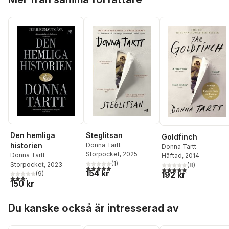
Den hemliga
Steglitsan
Goldfinch
historien
Donna Tartt
Donna Tartt
Storpocket
, 2025
Donna Tartt
Häftad
, 2014
(
1
)
Storpocket
, 2023
(
8
)
5,0
utav 5 stjärnor. Totalt antal röster:
4,9
utav 5 stjärnor. Tota
154 kr
192 kr
(
9
)
3,2
utav 5 stjärnor. Totalt antal röster:
150 kr
Hoppa över listan
Du kanske också är intresserad av