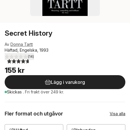
Secret History
Av
Donna Tartt
Häftad, Engelska, 1993
(
14
)
4,7
utav 5 stjärnor. Totalt antal röster:
155 kr
Lägg i varukorg
Skickas
.
Fri frakt över 249 kr.
Fler format och utgåvor
Visa alla