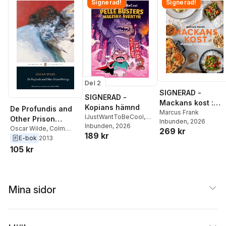
Signerad!
Signerad!
Del 2
SIGNERAD -
SIGNERAD -
Mackans kost :
Kopians hämnd
De Profundis and
Middagar och
Marcus Frank
IJustWantToBeCool
,
Other Prison
Inbunden
, 2026
matlådor
Joel Adolphson
Inbunden
, 2026
,
Emil
Writings
Oscar Wilde
,
Colm
269 kr
189 kr
Ejdemo Beer
,
Victor
Tóibín
E-bok
2013
Beer
105 kr
Mina sidor