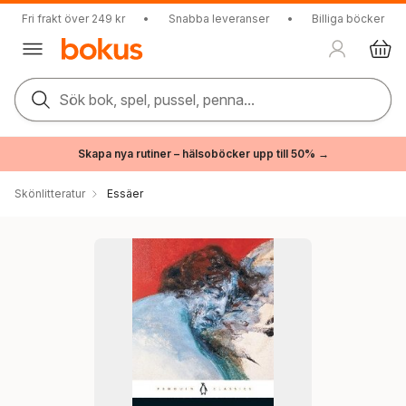
Fri frakt över 249 kr
•
Snabba leveranser
•
Billiga böcker
Sök bok, spel, pussel, penna...
Skapa nya rutiner – hälsoböcker upp till 50% →
Skönlitteratur
Essäer