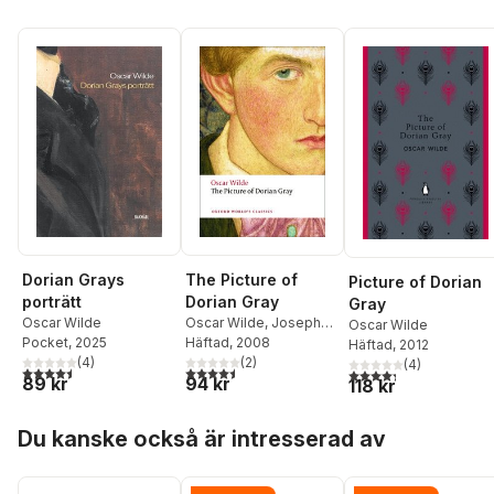
The Picture of
Dorian Grays
Picture of Dorian
Dorian Gray
porträtt
Gray
Oscar Wilde
,
Joseph
Oscar Wilde
Oscar Wilde
Bristow
Häftad
, 2008
Pocket
, 2025
Häftad
, 2012
(
2
)
(
4
)
(
4
)
4,5
utav 5 stjärnor. Totalt antal röster:
4,5
utav 5 stjärnor. Totalt antal röster:
4,3
utav 5 stjärnor. Tota
94 kr
89 kr
118 kr
Hoppa över listan
Du kanske också är intresserad av