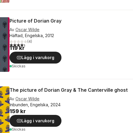
Picture of Dorian Gray
Av
Oscar Wilde
Häftad, Engelska, 2012
(
4
)
4,3
utav 5 stjärnor. Totalt antal röster:
119 kr
Lägg i varukorg
Skickas
The picture of Dorian Gray & The Canterville ghost
Av
Oscar Wilde
Inbunden, Engelska, 2024
159 kr
Lägg i varukorg
Skickas