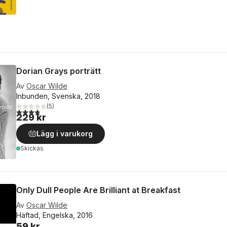
Dorian Grays porträtt
Av
Oscar Wilde
Inbunden, Svenska, 2018
(
5
)
3,8
utav 5 stjärnor. Totalt antal röster:
229 kr
Lägg i varukorg
Skickas
Only Dull People Are Brilliant at Breakfast
Av
Oscar Wilde
Häftad, Engelska, 2016
59 kr