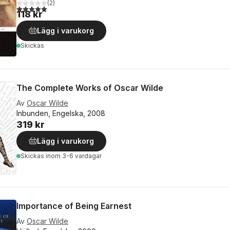
(
2
)
5,0
utav 5 stjärnor. Totalt antal röster:
118 kr
Lägg i varukorg
Skickas
The Complete Works of Oscar Wilde
Av
Oscar Wilde
Inbunden, Engelska, 2008
319 kr
Lägg i varukorg
Skickas
inom 3-6 vardagar
Importance of Being Earnest
Av
Oscar Wilde