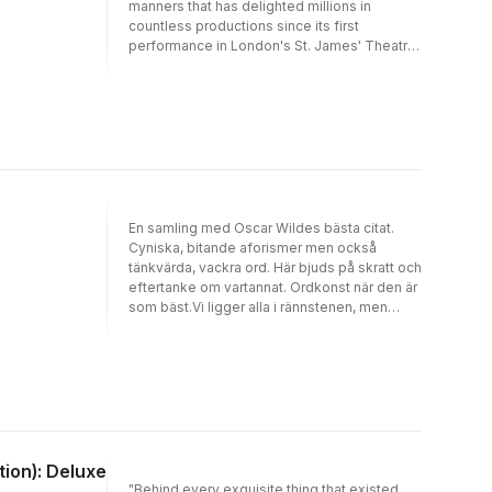
manners that has delighted millions in
countless productions since its first
performance in London's St. James' Theatre
on February 14, 1895. The Importance of
Being Earnest is celebrated not only for the
light-hearted ingenuity of its plot, but for its
inspired dialogue, rich with scintillating
epigrams still savored by all who enjoy artful
conversation.From the play's effervescent
beginnings in Algernon Moncrieff's London
flat to its hilarious denouement in the drawing
room of Jack Worthing's country manor in
En samling med Oscar Wildes bästa citat.
Hertfordshire, this comic masterpiece keeps
Cyniska, bitande aforismer men också
audiences breathlessly anticipating a new
tänkvärda, vackra ord. Här bjuds på skratt och
bon mot or a fresh twist of plot moment to
eftertanke om vartannat. Ordkonst när den är
moment.
som bäst.Vi ligger alla i rännstenen, men
somliga av oss ser på stjärnorna.Jag kan
motstå allt utom frestelser.En sentimentalist
är bara någon som vill ha lyxen av en känsla
utan att betala för den.
tion): Deluxe
"Behind every exquisite thing that existed,