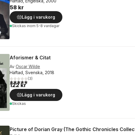
Häftad, Engelska, 2000
58 kr
Lägg i varukorg
Skickas
inom 5-8 vardagar
Aforismer & Citat
Av
Oscar Wilde
Häftad, Svenska, 2018
(
3
)
5,0
utav 5 stjärnor. Totalt antal röster:
122 kr
Lägg i varukorg
Skickas
Picture of Dorian Gray (The Gothic Chronicles Collec