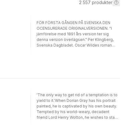
2 557
produkter
FÖR FÖRSTA GÅNGEN PÅ SVENSKA DEN
OCENSURERADE ORIGINALVERSIONEN. "I
jämförelse med 1891 års version ter sig
denna version överlägsen." Per Klingberg,
Svenska Dagbladet. Oscar Wildes roman
Dorian Grays porträtt i översättning och med
efterord av Christian Ekvall. Här kommer en
av litteraturens mest kända och omtalade
romaner. Handlingen är mycket enkel: en ung,
vacker man får sitt porträtt målat av en
skicklig konstnär. Porträttet återger verkligen
hans mycket vackra utseende perfekt. Men
med tiden märks något underligt. Det är inte
'The only way to get rid of a temptation is to
mannen som förändras och blir äldre när åren
yield to it.'When Dorian Gray has his portrait
går. Istället är det målningen som åldras.
painted, he is captivated by his own beauty.
Trots att mannen, Dorian Gray, som hunnit bli
Tempted by his world-weary, decadent
smått berömd för sitt vackra utseende, lever
friend Lord Henry Wotton, he wishes to stay
ett synnerligen dekadent liv i Londons mest
forever young, and pledges his very soul to
förmögna och hårdast festande kretsar,
keep his good looks. Set in fin-de-siécle
förblir han till utseendet oförändrat purung
London, the novel traces a path from the
och vacker allt medan hans porträtt börjar se
studio of painter Basil Hallward to the opium