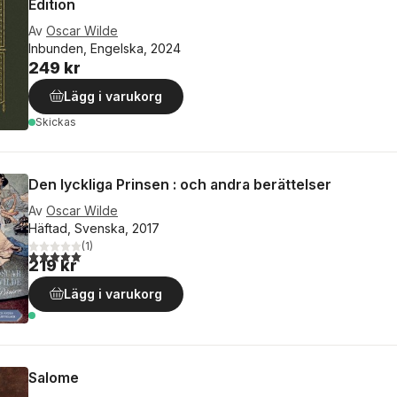
Edition
Av
Oscar Wilde
Inbunden, Engelska, 2024
249 kr
Lägg i varukorg
Skickas
Den lyckliga Prinsen : och andra berättelser
Av
Oscar Wilde
Häftad, Svenska, 2017
(
1
)
5,0
utav 5 stjärnor. Totalt antal röster:
219 kr
Lägg i varukorg
Salome