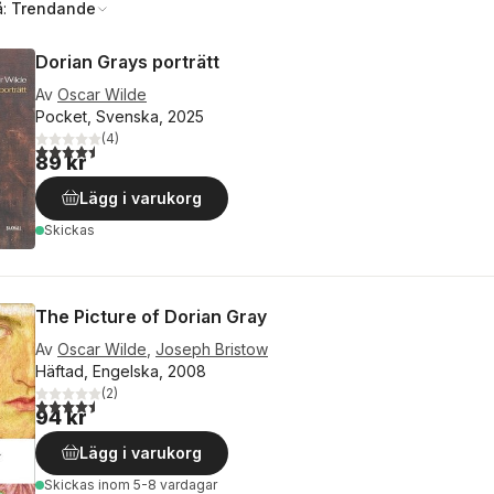
å:
Trendande
Dorian Grays porträtt
Av
Oscar Wilde
Pocket, Svenska, 2025
(
4
)
4,5
utav 5 stjärnor. Totalt antal röster:
89 kr
Lägg i varukorg
Skickas
The Picture of Dorian Gray
Av
Oscar Wilde
,
Joseph Bristow
Häftad, Engelska, 2008
(
2
)
4,5
utav 5 stjärnor. Totalt antal röster:
94 kr
Lägg i varukorg
Skickas
inom 5-8 vardagar