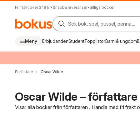
Fri frakt över 249 kr
•
Snabba leveranser
•
Billiga böcker
Sök bok, spel, pussel, penna...
Meny
Erbjudanden
Student
Topplistor
Barn & ungdom
B
Författare
Oscar Wilde
Oscar Wilde – författare
Visar alla böcker från författaren . Handla med fri frakt
Hoppa över filtreringsmeny