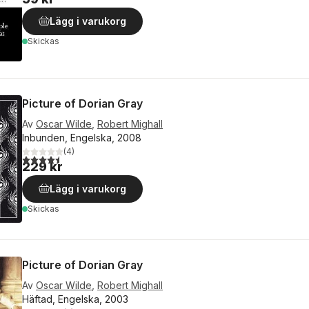
Lägg i varukorg
Skickas
Picture of Dorian Gray
Av
Oscar Wilde
,
Robert Mighall
Inbunden, Engelska, 2008
(
4
)
4,5
utav 5 stjärnor. Totalt antal röster:
229 kr
Lägg i varukorg
Skickas
Picture of Dorian Gray
Av
Oscar Wilde
,
Robert Mighall
Häftad, Engelska, 2003