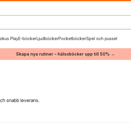
okus Play
E-böcker
Ljudböcker
Pocketböcker
Spel och pussel
Skapa nya rutiner – hälsoböcker upp till 50% →
 och snabb leverans.