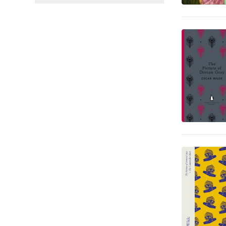
Ekonomi och Ledarskap
5
Juridik
5
Reseguider
5
Hälsa och familj
4
Naturvetenskap och teknik
4
Djur och Natur
1
Hem och Trädgård
1