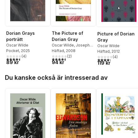
The Picture of
Dorian Grays
Picture of Dorian
Dorian Gray
porträtt
Gray
Oscar Wilde
,
Joseph
Oscar Wilde
Oscar Wilde
Bristow
Häftad
, 2008
Pocket
, 2025
Häftad
, 2012
(
2
)
(
4
)
(
4
)
4,5
utav 5 stjärnor. Totalt antal röster:
4,5
utav 5 stjärnor. Totalt antal röster:
4,3
utav 5 stjärnor. Tota
94 kr
89 kr
119 kr
Hoppa över listan
Du kanske också är intresserad av