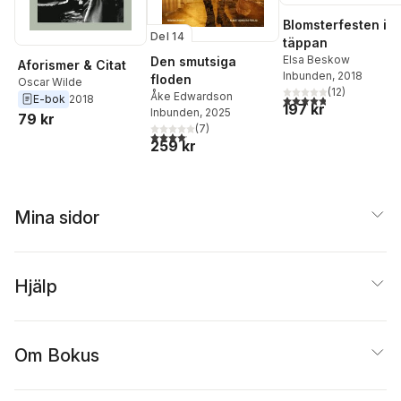
Blomsterfesten i
Del 14
täppan
Elsa Beskow
Den smutsiga
Aforismer & Citat
Inbunden
, 2018
floden
Oscar Wilde
(
12
)
Åke Edwardson
4,8
utav 5 stjärnor. Tota
E-bok
2018
197 kr
Inbunden
, 2025
79 kr
(
7
)
4,1
utav 5 stjärnor. Totalt antal röster:
259 kr
Mina sidor
Hjälp
Om Bokus