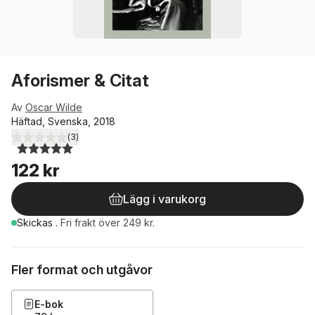
Aforismer & Citat
Av
Oscar Wilde
Häftad, Svenska, 2018
(
3
)
5,0
utav 5 stjärnor. Totalt antal röster:
122 kr
Lägg i varukorg
Skickas
.
Fri frakt över 249 kr.
Fler format och utgåvor
E-bok