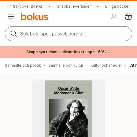
Fri frakt över 249 kr
•
Snabba leveranser
•
Billiga böcker
Sök bok, spel, pussel, penna...
Skapa nya rutiner – hälsoböcker upp till 50% →
Samhälle och politik
Samhälle och kultur
Kultur och medier
Cita