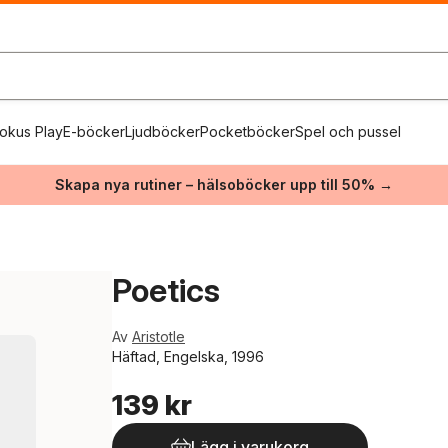
okus Play
E-böcker
Ljudböcker
Pocketböcker
Spel och pussel
Skapa nya rutiner – hälsoböcker upp till 50% →
Poetics
Av
Aristotle
Häftad, Engelska, 1996
139 kr
Lägg i varukorg