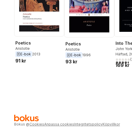
Poetics
Into Th
Poetics
Aristotle
John Yor
Aristotle
E-bok
2013
Häftad
, 
E-bok
1996
(
91 kr
93 kr
4,5
utav 5 
169 kr
Bokus
@
Cookies
Anpassa cookies
Integritetspolicy
Köpvillkor