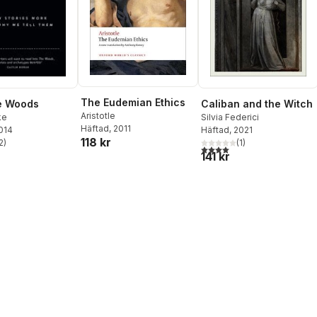
The Eudemian Ethics
Caliban and the Witch
e Woods
Aristotle
Silvia Federici
ke
Häftad
, 2011
Häftad
, 2021
2014
118 kr
(
1
)
2
)
4,0
utav 5 stjärnor. Totalt ant
stjärnor. Totalt antal röster:
141 kr