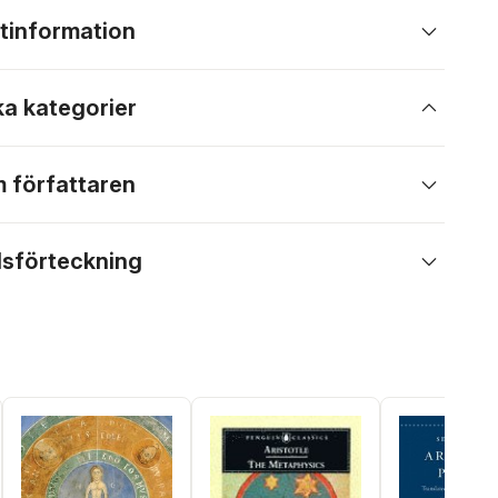
tinformation
ka kategorier
 författaren
lsförteckning