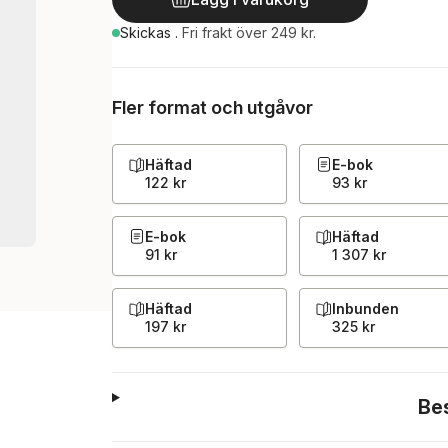
Skickas
.
Fri frakt över 249 kr.
Fler format och utgåvor
Häftad
E-bok
122 kr
93 kr
E-bok
Häftad
91 kr
1 307 kr
Häftad
Inbunden
197 kr
325 kr
Be