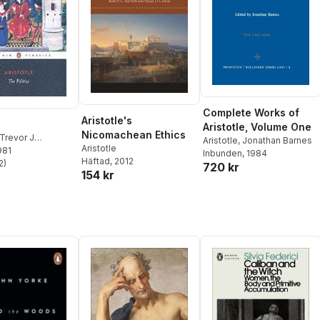
Complete Works of
Aristotle's
Aristotle, Volume One
Nicomachean Ethics
Trevor J
Aristotle
,
Jonathan Barnes
Aristotle
981
Inbunden
, 1984
Häftad
, 2012
2
)
720 kr
stjärnor. Totalt antal röster:
154 kr