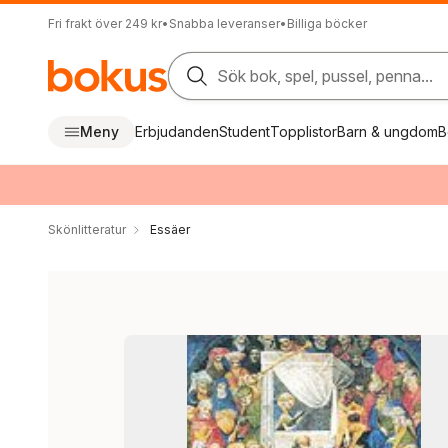
Fri frakt över 249 kr
•
Snabba leveranser
•
Billiga böcker
Sök bok, spel, pussel, penna...
Meny
Erbjudanden
Student
Topplistor
Barn & ungdom
B
Skönlitteratur
Essäer