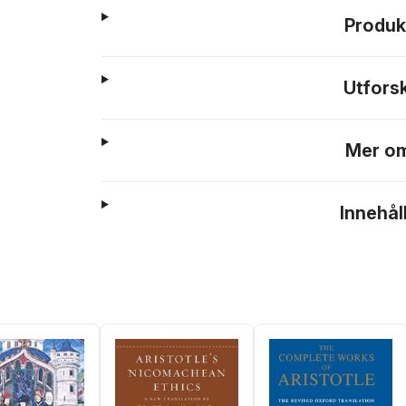
Produk
Utfors
Mer om
Innehål