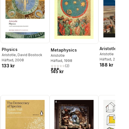
Aristotle's Poli
Physics
Metaphysics
Aristotle
Aristotle
,
David Bostock
Aristotle
Häftad
, 2013
Häftad
, 2008
Häftad
, 1998
188 kr
133 kr
(
2
)
3,0
utav 5 stjärnor. Totalt antal röster:
145 kr