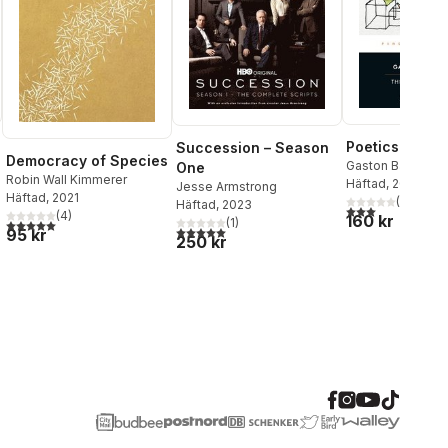
Poetics of Sp
Succession – Season
Democracy of Species
Gaston Bachelar
One
Robin Wall Kimmerer
Häftad
, 2014
Jesse Armstrong
Häftad
, 2021
(
1
)
Häftad
, 2023
al röster:
3,0
utav 5 stjärnor
(
4
)
160 kr
(
1
)
5,0
utav 5 stjärnor. Totalt antal röster:
5,0
utav 5 stjärnor. Totalt antal röster:
95 kr
250 kr