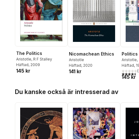
The Politics
Nicomachean Ethics
Politics
Aristotle
,
R F Stalley
Aristotle
Aristotle
,
Häftad
, 2009
Häftad
, 2020
Saunders
Häftad
, 1
145 kr
141 kr
(
4,5
utav 5 
145 kr
Hoppa över listan
Du kanske också är intresserad av