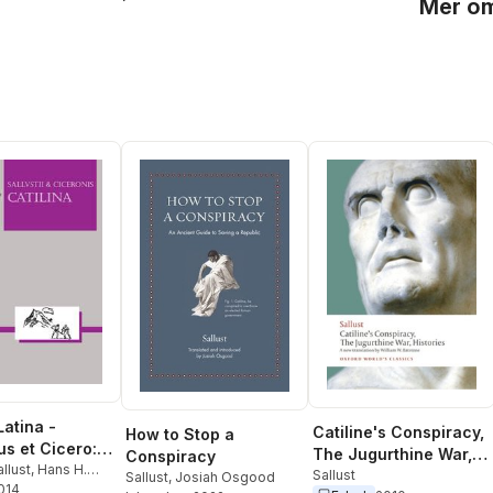
Mer om
Latina -
Catiline's Conspiracy,
How to Stop a
us et Cicero:
The Jugurthine War,
Conspiracy
allust
,
Hans H.
Histories
Sallust
Sallust
,
Josiah Osgood
2014