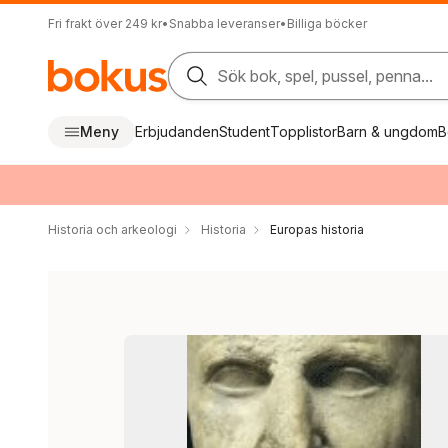
Fri frakt över 249 kr
•
Snabba leveranser
•
Billiga böcker
Sök bok, spel, pussel, penna...
Meny
Erbjudanden
Student
Topplistor
Barn & ungdom
B
Historia och arkeologi
Historia
Europas historia