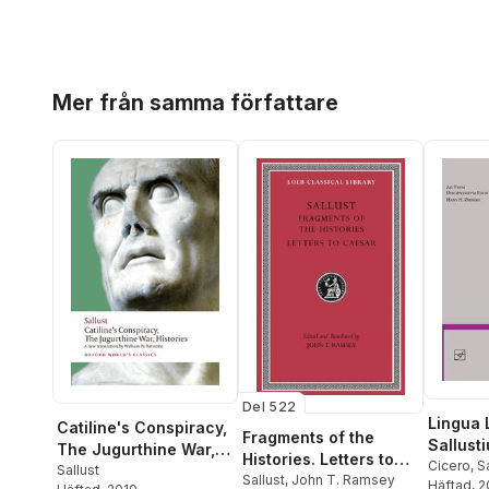
Hoppa över listan
Mer från samma författare
Del 522
Lingua 
Catiline's Conspiracy,
Fragments of the
Sallusti
The Jugurthine War,
Histories. Letters to
Catilina
Cicero
,
S
Histories
Sallust
Caesar
Sallust
,
John T. Ramsey
rberg
Häftad
, 