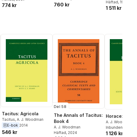
Häftad
, 1992
760 kr
774 kr
1 511 kr
Del 58
Tacitus: Agricola
The Annals of Tacitus:
Horace: Odes B
Tacitus
,
A. J. Woodman
Book 4
A. J. Woodman
E-bok
2014
A. J. Woodman
Inbunden
, 2021
546 kr
1 126 kr
Häftad
, 2024