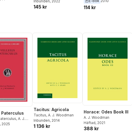
E-bok
2010
Inbunden
, 2022
145 kr
114 kr
Tacitus: Agricola
Horace: Odes Book III
s Paterculus
Tacitus
,
A. J. Woodman
A. J. Woodman
Paterculus
,
A. J.
Inbunden
, 2014
Häftad
, 2021
n
, 2025
,
A J Woodman
1 136 kr
388 kr