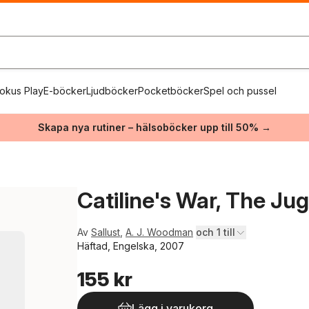
okus Play
E-böcker
Ljudböcker
Pocketböcker
Spel och pussel
Skapa nya rutiner – hälsoböcker upp till 50% →
Catiline's War, The Jug
Av
Sallust
,
A. J. Woodman
och 1 till
Häftad, Engelska, 2007
155 kr
Lägg i varukorg