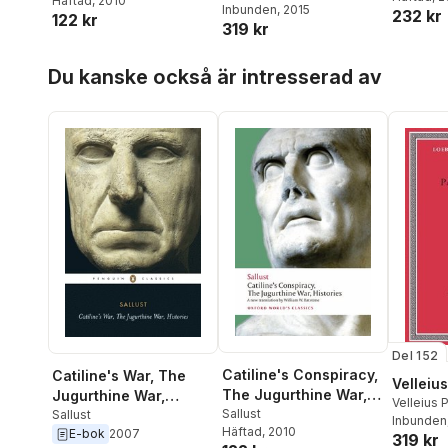
Häftad
, 2010
Inbunden
, 2015
232 kr
122 kr
319 kr
Hoppa över listan
Du kanske också är intresserad av
Del 152
Catiline's Conspiracy,
Catiline's War, The
Velleiu
The Jugurthine War,
Jugurthine War,
Velleius 
Histories
Sallust
Histories
Sallust
Woodma
Inbunden
Häftad
, 2010
E-bok
2007
319 kr