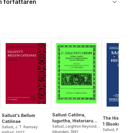
 författaren
Sallust Catilina,
Sallust's Bellum
The Histories
Iugurtha, Historiarum
Catilinae
1 (Books i-ii)
Fragmenta Selecta;
Sallust
,
Leighton Reynolds
,
Sallust
,
J. T. Ramsey
Sallust
,
Patrick M
L. D. Reynolds
Inbunden
, 1991
Häftad
, 2007
Appendix Sallustiana