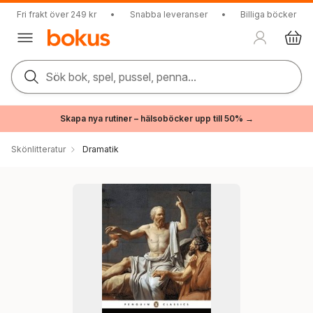
Fri frakt över 249 kr
•
Snabba leveranser
•
Billiga böcker
Sök bok, spel, pussel, penna...
Skapa nya rutiner – hälsoböcker upp till 50% →
Skönlitteratur
Dramatik