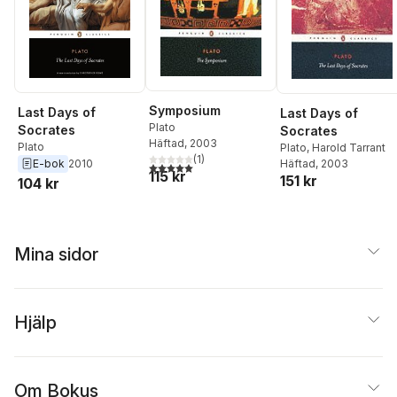
Symposium
Last Days of
Last Days of
Plato
Socrates
Socrates
Häftad
, 2003
Plato
Plato
,
Harold Tarrant
(
1
)
E-bok
2010
Häftad
, 2003
5,0
utav 5 stjärnor. Totalt antal röster:
115 kr
151 kr
104 kr
Mina sidor
Hjälp
Om Bokus