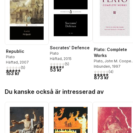
Socrates' Defence
Plato: Complete
Republic
Plato
Works
Plato
Häftad
, 2015
Plato
,
John M. Cooper
Häftad
, 2007
(
5
)
4,6
utav 5 stjärnor. Totalt antal röster:
D. S. Hutchinson
Inbunden
, 1997
(
5
)
53 kr
4,8
utav 5 stjärnor. Totalt antal röster:
(
4
)
153 kr
5,0
utav 5 stjärnor. Tota
873 kr
Hoppa över listan
Du kanske också är intresserad av