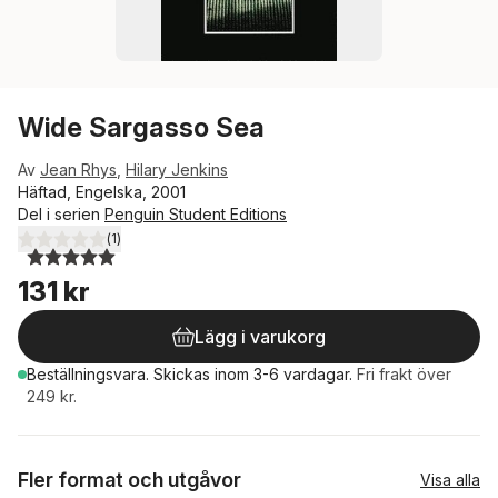
Wide Sargasso Sea
Av
Jean Rhys
,
Hilary Jenkins
Häftad, Engelska, 2001
Del i serien
Penguin Student Editions
(
1
)
5,0
utav 5 stjärnor. Totalt antal röster:
131 kr
Lägg i varukorg
Beställningsvara.
Skickas
inom 3-6 vardagar
.
Fri frakt över
249 kr.
Fler format och utgåvor
Visa alla