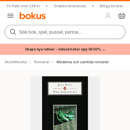
Fri frakt över 249 kr
•
Snabba leveranser
•
Billiga böcker
Sök bok, spel, pussel, penna...
Skapa nya rutiner – hälsoböcker upp till 50% →
Skönlitteratur
Romaner
Moderna och samtida romaner