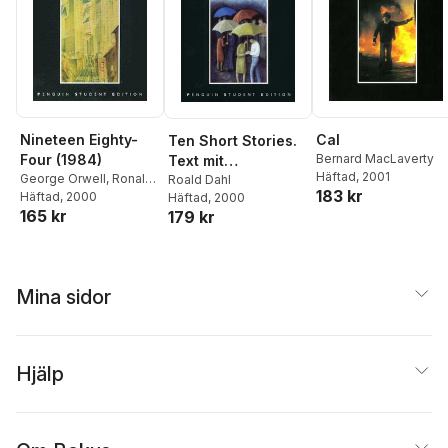
Nineteen Eighty-
Cal
Ten Short Stories.
Four (1984)
Bernard MacLaverty
Text mit
Häftad
, 2001
George Orwell
,
Ronald
Materialien
Roald Dahl
183 kr
Carter
Häftad
,
, 2000
Valerie Durow
Häftad
, 2000
165 kr
179 kr
Mina sidor
Hjälp