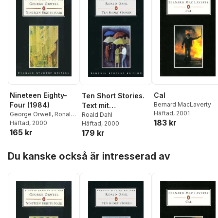
Nineteen Eighty-
Cal
Ten Short Stories.
Four (1984)
Bernard MacLaverty
Text mit
Häftad
, 2001
George Orwell
,
Ronald
Materialien
Roald Dahl
183 kr
Carter
Häftad
,
, 2000
Valerie Durow
Häftad
, 2000
165 kr
179 kr
Hoppa över listan
Du kanske också är intresserad av