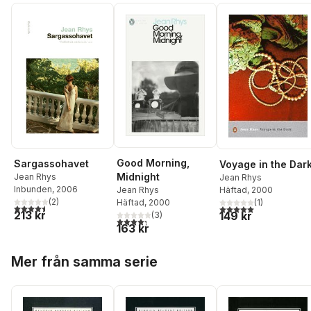
Good Morning,
Sargassohavet
Voyage in the Dar
Midnight
Jean Rhys
Jean Rhys
Inbunden
, 2006
Häftad
, 2000
Jean Rhys
(
2
)
(
1
)
Häftad
, 2000
4,5
utav 5 stjärnor. Totalt antal röster:
5,0
utav 5 stjärnor. Tota
213 kr
149 kr
(
3
)
4,3
utav 5 stjärnor. Totalt antal röster:
163 kr
Hoppa över listan
Mer från samma serie