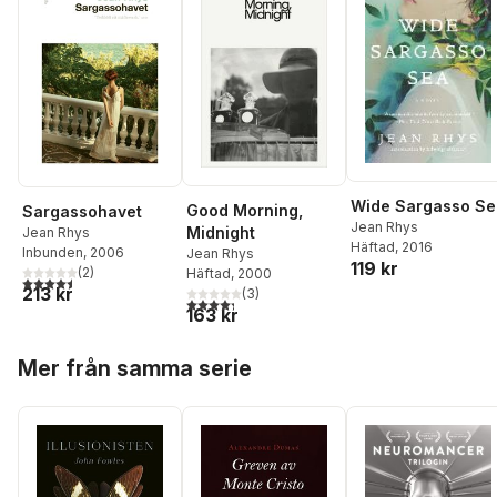
Wide Sargasso Se
Good Morning,
Sargassohavet
Jean Rhys
Midnight
Jean Rhys
Häftad
, 2016
Inbunden
, 2006
Jean Rhys
119 kr
(
2
)
Häftad
, 2000
4,5
utav 5 stjärnor. Totalt antal röster:
213 kr
(
3
)
4,3
utav 5 stjärnor. Totalt antal röster:
163 kr
Hoppa över listan
Mer från samma serie