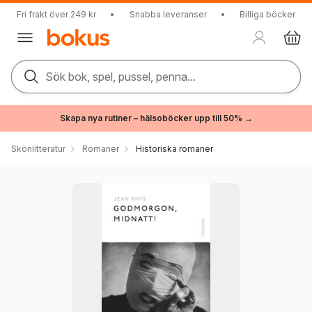
Fri frakt över 249 kr
•
Snabba leveranser
•
Billiga böcker
Sök bok, spel, pussel, penna...
Skapa nya rutiner – hälsoböcker upp till 50% →
Skönlitteratur
Romaner
Historiska romaner