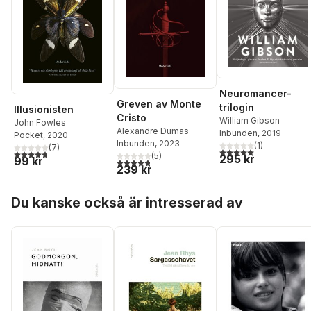
Neuromancer-
Greven av Monte
trilogin
Illusionisten
Cristo
William Gibson
John Fowles
Alexandre Dumas
Inbunden
, 2019
Pocket
, 2020
Inbunden
, 2023
(
1
)
(
7
)
5,0
utav 5 stjärnor. Tota
4,7
utav 5 stjärnor. Totalt antal röster:
(
5
)
295 kr
99 kr
4,8
utav 5 stjärnor. Totalt antal röster:
239 kr
Hoppa över listan
Du kanske också är intresserad av