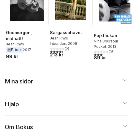
Godmorgon,
Sargassohavet
Pojkflickan
midnatt!
Jean Rhys
Nina Bouraoui
Inbunden
, 2006
Jean Rhys
Pocket
, 2013
(
2
)
E-bok
2017
4,5
utav 5 stjärnor. Totalt antal röster:
(
15
)
213 kr
3,2
utav 5 stjärnor. Tota
99 kr
89 kr
Mina sidor
Hjälp
Om Bokus