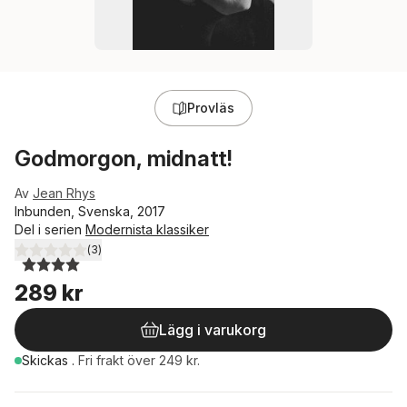
Provläs
Godmorgon, midnatt!
Av
Jean Rhys
Inbunden, Svenska, 2017
Del i serien
Modernista klassiker
(
3
)
4,0
utav 5 stjärnor. Totalt antal röster:
289 kr
Lägg i varukorg
Skickas
.
Fri frakt över 249 kr.