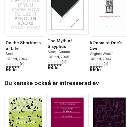
The Myth of
On the Shortness
A Room of One's
Sisyphus
of Life
Own
Albert Camus
Seneca
Virginia Woolf
Häftad
, 2005
Häftad
, 2004
Häftad
, 2004
(
3
)
(
8
)
(
3
)
5,0
utav 5 stjärnor. Totalt antal röster:
5,0
utav 5 stjärnor. Totalt antal röster:
4,3
utav 5 stjärnor. Tota
94 kr
95 kr
99 kr
Hoppa över listan
Du kanske också är intresserad av