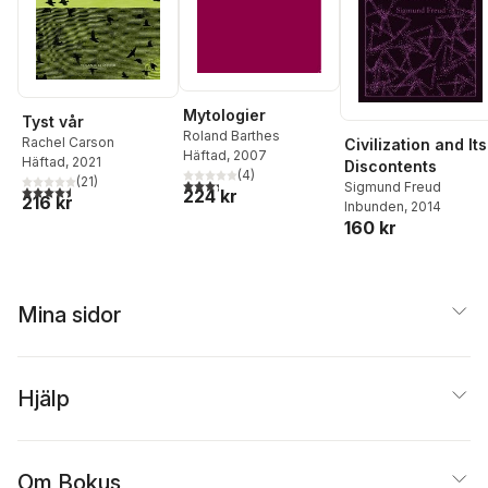
Mytologier
Tyst vår
Roland Barthes
Rachel Carson
Civilization and Its
Häftad
, 2007
Häftad
, 2021
Discontents
(
4
)
(
21
)
3,3
utav 5 stjärnor. Totalt antal röster:
Sigmund Freud
4,5
utav 5 stjärnor. Totalt antal röster:
224 kr
216 kr
Inbunden
, 2014
160 kr
Mina sidor
Hjälp
Om Bokus