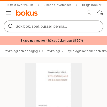
Fri frakt över 249 kr
•
Snabba leveranser
•
Billiga böcker
Sök bok, spel, pussel, penna...
Skapa nya rutiner – hälsoböcker upp till 50% →
Psykologi och pedagogik
Psykologi
Psykologiska teorier och sko