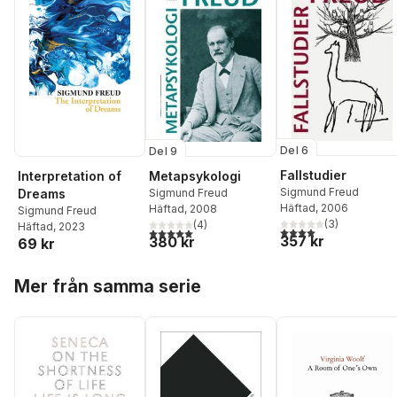
Del 6
Del 9
Fallstudier
Metapsykologi
Interpretation of
Sigmund Freud
Sigmund Freud
Dreams
Häftad
, 2006
Häftad
, 2008
Sigmund Freud
(
3
)
(
4
)
Häftad
, 2023
4,0
utav 5 stjärnor. Tota
5,0
utav 5 stjärnor. Totalt antal röster:
357 kr
380 kr
69 kr
Hoppa över listan
Mer från samma serie