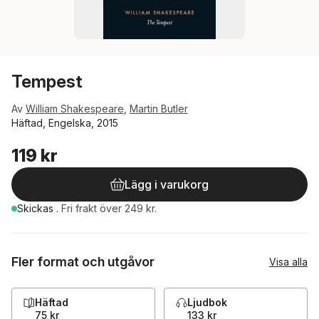
Tempest
Av
William Shakespeare
,
Martin Butler
Häftad, Engelska, 2015
119 kr
Lägg i varukorg
Skickas
.
Fri frakt över 249 kr.
Fler format och utgåvor
Visa alla
Häftad
Ljudbok
75 kr
133 kr