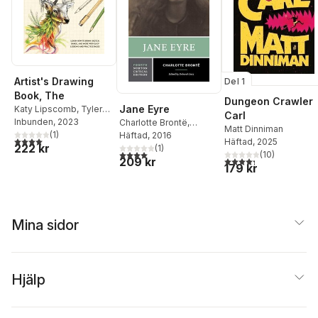
Artist's Drawing
Del 1
Book, The
Dungeon Crawler
Jane Eyre
Katy Lipscomb
,
Tyler
Carl
Fisher
Inbunden
, 2023
Charlotte Brontë
,
Matt Dinniman
(
1
)
Deborah Lutz
Häftad
, 2016
4,0
utav 5 stjärnor. Totalt antal röster:
Häftad
, 2025
222 kr
(
1
)
4,0
utav 5 stjärnor. Totalt antal röster:
(
10
)
4,3
utav 5 stjärnor. Tota
209 kr
179 kr
Mina sidor
Hjälp