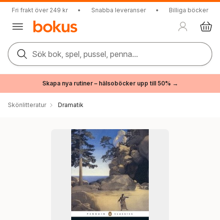
Fri frakt över 249 kr
•
Snabba leveranser
•
Billiga böcker
Sök bok, spel, pussel, penna...
Skapa nya rutiner – hälsoböcker upp till 50% →
Skönlitteratur
Dramatik