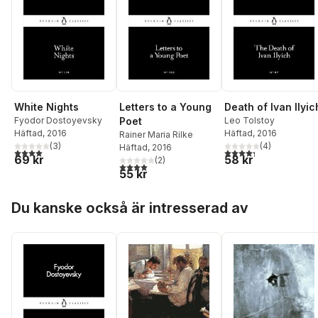
White Nights
Letters to a Young
Death of Ivan Ilyic
Fyodor Dostoyevsky
Poet
Leo Tolstoy
Häftad
, 2016
Häftad
, 2016
Rainer Maria Rilke
(
3
)
(
4
)
Häftad
, 2016
4,0
utav 5 stjärnor. Totalt antal röster:
4,3
utav 5 stjärnor. Tota
69 kr
58 kr
(
2
)
4,0
utav 5 stjärnor. Totalt antal röster:
55 kr
Hoppa över listan
Du kanske också är intresserad av