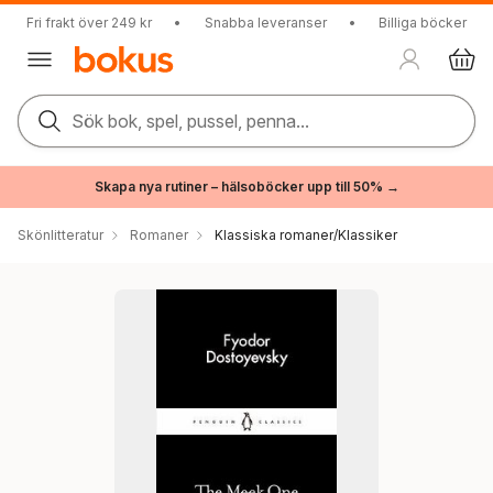
Fri frakt över 249 kr
•
Snabba leveranser
•
Billiga böcker
Sök bok, spel, pussel, penna...
Skapa nya rutiner – hälsoböcker upp till 50% →
Skönlitteratur
Romaner
Klassiska romaner/Klassiker