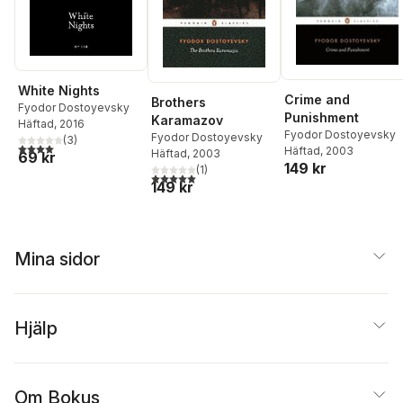
White Nights
Crime and
Brothers
Fyodor Dostoyevsky
Punishment
Karamazov
Häftad
, 2016
Fyodor Dostoyevsky
Fyodor Dostoyevsky
(
3
)
4,0
utav 5 stjärnor. Totalt antal röster:
Häftad
, 2003
Häftad
, 2003
69 kr
149 kr
(
1
)
5,0
utav 5 stjärnor. Totalt antal röster:
149 kr
Mina sidor
Hjälp
Om Bokus