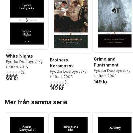
White Nights
Crime and
Brothers
Fyodor Dostoyevsky
Punishment
Karamazov
Häftad
, 2016
Fyodor Dostoyevsky
Fyodor Dostoyevsky
(
3
)
4,0
utav 5 stjärnor. Totalt antal röster:
Häftad
, 2003
Häftad
, 2003
69 kr
149 kr
(
1
)
5,0
utav 5 stjärnor. Totalt antal röster:
149 kr
Hoppa över listan
Mer från samma serie