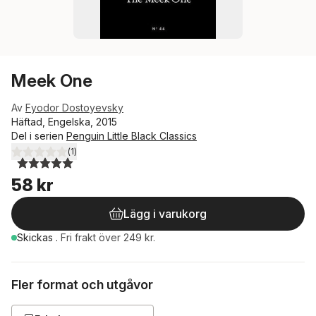
Meek One
Av
Fyodor Dostoyevsky
Häftad, Engelska, 2015
Del i serien
Penguin Little Black Classics
(
1
)
5,0
utav 5 stjärnor. Totalt antal röster:
58 kr
Lägg i varukorg
Skickas
.
Fri frakt över 249 kr.
Fler format och utgåvor