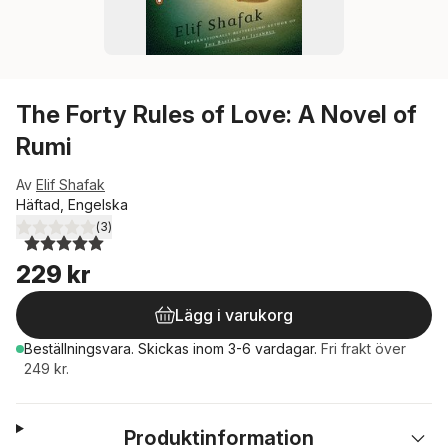
The Forty Rules of Love: A Novel of
Rumi
Av
Elif Shafak
Häftad, Engelska
(
3
)
5,0
utav 5 stjärnor. Totalt antal röster:
229 kr
Lägg i varukorg
Beställningsvara.
Skickas
inom 3-6 vardagar
.
Fri frakt över
249 kr.
Produktinformation