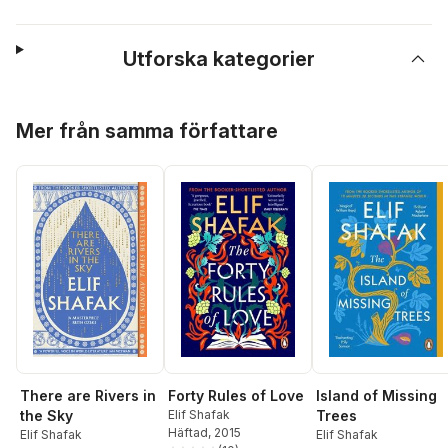
Utforska kategorier
Hoppa över listan
Mer från samma författare
There are Rivers in
Forty Rules of Love
Island of Missing
the Sky
Elif Shafak
Trees
Häftad
, 2015
Elif Shafak
Elif Shafak