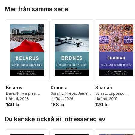
Hoppa över listan
Mer från samma serie
Belarus
Drones
Shariah
David R. Marples
,
Sarah E. Kreps
,
James
John L. Esposito
,
Veronica Laputska
Häftad
, 2026
Patton Rogers
Häftad
, 2026
Natana J. DeLong-Bas
Häftad
, 2018
140 kr
168 kr
120 kr
Hoppa över listan
Du kanske också är intresserad av