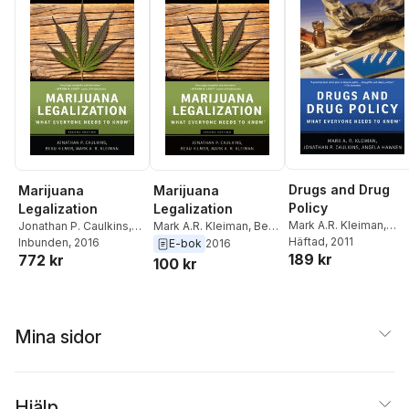
Drugs and Drug
Marijuana
Marijuana
Policy
Legalization
Legalization
Mark A.R. Kleiman
,
Jonathan P. Caulkins
,
Mark A.R. Kleiman
,
Beau
Jonathan P. Caulkins
Häftad
, 2011
,
Beau Kilmer
Inbunden
, 2016
,
Mark A.R.
Kilmer
,
Jonathan P.
E-bok
2016
189 kr
772 kr
Angela Hawken
Kleiman
Caulkins
100 kr
Mina sidor
Hjälp