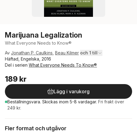
Marijuana Legalization
What Everyone Needs to Know®
Av
Jonathan P. Caulkins
,
Beau Kilmer
och 1 till
Häftad, Engelska, 2016
Del i serien
What Everyone Needs To Know®
189 kr
Lägg i varukorg
Beställningsvara.
Skickas
inom 5-8 vardagar
.
Fri frakt över
249 kr.
Fler format och utgåvor