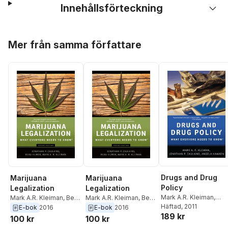
Innehållsförteckning
Hoppa över listan
Mer från samma författare
Drugs and Drug
Marijuana
Marijuana
Policy
Legalization
Legalization
Mark A.R. Kleiman
,
Mark A.R. Kleiman
,
Beau
Mark A.R. Kleiman
,
Beau
Jonathan P. Caulkins
Häftad
, 2011
,
Kilmer
,
Jonathan P.
Kilmer
,
Jonathan P.
E-bok
2016
E-bok
2016
189 kr
Angela Hawken
Caulkins
Caulkins
100 kr
100 kr