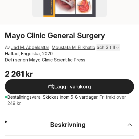
Mayo Clinic General Surgery
Av
Jad M. Abdelsattar
,
Moustafa M. El Khatib
och 3 till
Häftad, Engelska, 2020
Del i serien
Mayo Clinic Scientific Press
2 261 kr
Lägg i varukorg
Beställningsvara.
Skickas
inom 5-8 vardagar
.
Fri frakt över
249 kr.
Beskrivning