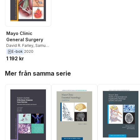
Mayo Clinic
General Surgery
David R. Farley
,
Samuel
J. Allen
,
T. K. Pandian
,
E-bok
2020
Moustafa M. El Khatib
,
1 192 kr
Jad M. Abdelsattar
Hoppa över listan
Mer från samma serie