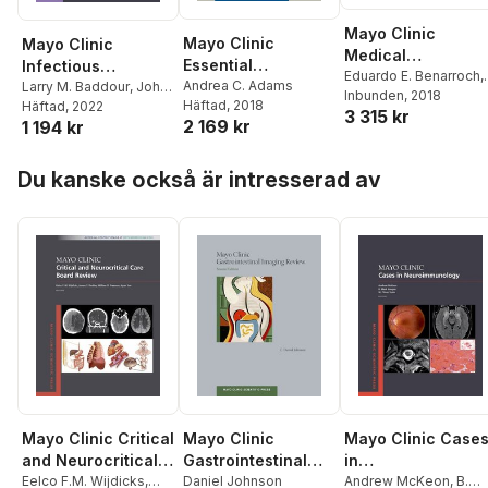
Mayo Clinic
Mayo Clinic
Mayo Clinic
Medical
Essential
Infectious
Neurosciences
Eduardo E. Benarroch
,
Neurology
Andrea C. Adams
Diseases Case
Larry M. Baddour
,
John
Jeremy K. Cutsforth-
Inbunden
, 2018
Häftad
, 2018
C. O'Horo
Häftad
, 2022
Review
3 315 kr
Gregory
,
Kelly D.
2 169 kr
1 194 kr
Flemming
Hoppa över listan
Du kanske också är intresserad av
Mayo Clinic Critical
Mayo Clinic
Mayo Clinic Case
and Neurocritical
Gastrointestinal
in
Care Board Review
Eelco F.M. Wijdicks
,
Imaging Review
Daniel Johnson
Neuroimmunology
Andrew McKeon
,
B.