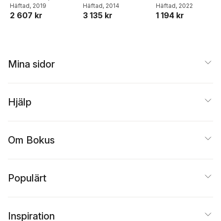
James Y. Findlay
Häftad
, 2019
,
Häftad
, 2014
Mark Keegan
Häftad
, 2022
,
W. Olive
2 607 kr
3 135 kr
1 194 kr
William D. Freeman
,
Tobin
Ayan Sen
Mina sidor
Hjälp
Om Bokus
Populärt
Inspiration