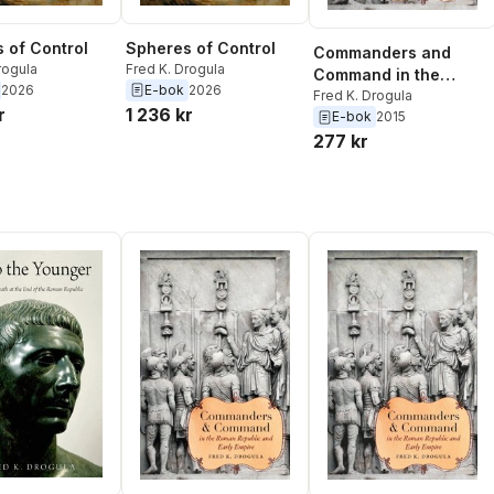
 of Control
Spheres of Control
Commanders and
rogula
Fred K. Drogula
Command in the
2026
E-bok
2026
Roman Republic and
Fred K. Drogula
r
1 236 kr
E-bok
2015
Early Empire
277 kr