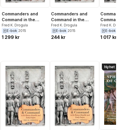
Commanders and
Commanders and
Commanders 
Command in the
Command in the
Command in t
Roman Republic and
Fred K. Drogula
Roman Republic and
Fred K. Drogula
Roman Republ
Fred K. Drogula
E-bok
2015
E-bok
2015
E-bok
2015
Early Empire
Early Empire
Early Empire
1 299 kr
244 kr
1 017 kr
Nyhet