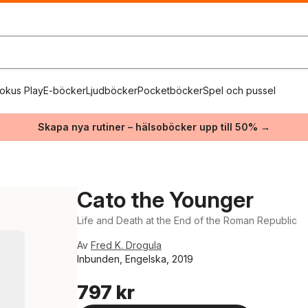
okus Play
E-böcker
Ljudböcker
Pocketböcker
Spel och pussel
Skapa nya rutiner – hälsoböcker upp till 50% →
Cato the Younger
Life and Death at the End of the Roman Republic
Av
Fred K. Drogula
Inbunden, Engelska, 2019
797 kr