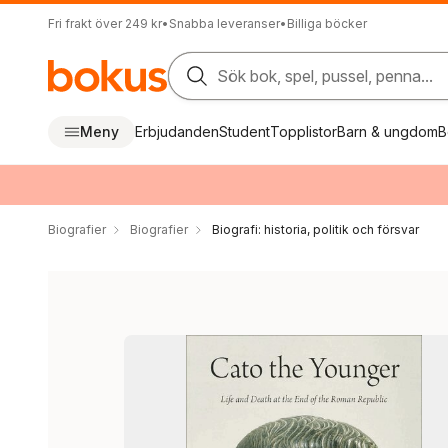
Fri frakt över 249 kr
•
Snabba leveranser
•
Billiga böcker
Sök bok, spel, pussel, penna...
Meny
Erbjudanden
Student
Topplistor
Barn & ungdom
B
Biografier
Biografier
Biografi: historia, politik och försvar