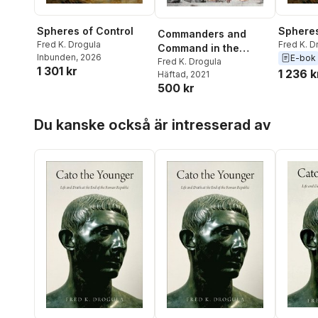
Spheres of Control
Spheres
Commanders and
Fred K. Drogula
Fred K. D
Command in the
Inbunden
, 2026
E-bok
Roman Republic and
Fred K. Drogula
1 301 kr
1 236 k
Häftad
, 2021
Early Empire
500 kr
Hoppa över listan
Du kanske också är intresserad av