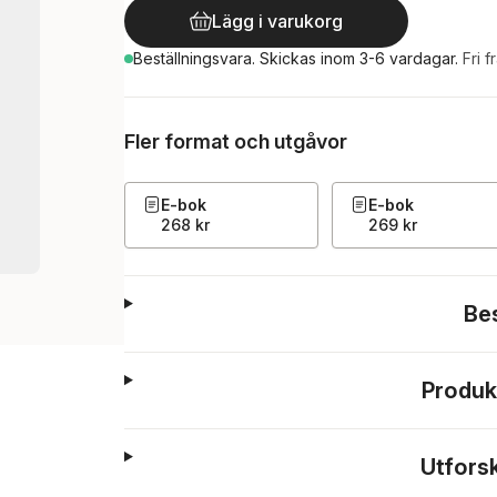
Lägg i varukorg
Beställningsvara.
Skickas
inom 3-6 vardagar
.
Fri f
Fler format och utgåvor
E-bok
E-bok
268 kr
269 kr
Be
Produk
Utfors