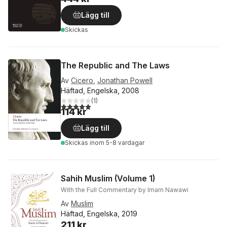
Lägg till
Skickas
The Republic and The Laws
Av
Cicero
,
Jonathan Powell
Häftad, Engelska, 2008
(
1
)
5,0
utav 5 stjärnor. Totalt antal röster:
114 kr
Lägg till
Skickas
inom 5-8 vardagar
Sahih Muslim (Volume 1)
With the Full Commentary by Imam Nawawi
Av
Muslim
Häftad, Engelska, 2019
211 kr