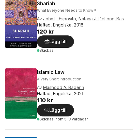
Shariah
What Everyone Needs to Know®
Av
John L. Esposito
,
Natana J. DeLong-Bas
Häftad, Engelska, 2018
120 kr
Lägg till
Skickas
Islamic Law
A Very Short Introduction
Av
Mashood A. Baderin
Häftad, Engelska, 2021
110 kr
Lägg till
Skickas
inom 5-8 vardagar