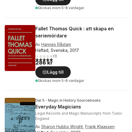
Skickas
inom 5-8 vardagar
Fallet Thomas Quick : att skapa en
seriemördare
Av
Hannes Råstam
Häftad, Svenska, 2017
(
1
)
5,0
utav 5 stjärnor. Totalt antal röster:
286 kr
Lägg till
Skickas
inom 5-8 vardagar
Del 5 - Magic in History Sourcebooks
Everyday Magicians
Legal Records and Magic Manuscripts from Tudor
England
Av
Sharon Hubbs Wright
,
Frank Klaassen