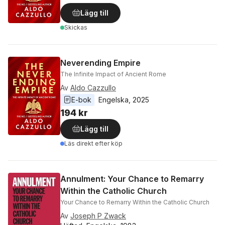
Lägg till
Skickas
Neverending Empire
The Infinite Impact of Ancient Rome
Av
Aldo Cazzullo
E-bok
Engelska
, 
2025
194 kr
Lägg till
Läs direkt efter köp
Annulment: Your Chance to Remarry
Within the Catholic Church
Your Chance to Remarry Within the Catholic Church
Av
Joseph P Zwack