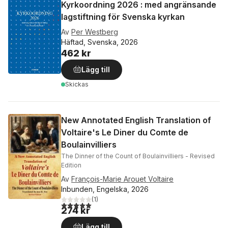
Kyrkoordning 2026 : med angränsande
lagstiftning för Svenska kyrkan
Av
Per Westberg
Häftad, Svenska, 2026
462 kr
Lägg till
Skickas
New Annotated English Translation of
Voltaire's Le Diner du Comte de
Boulainvilliers
The Dinner of the Count of Boulainvilliers - Revised
Edition
Av
François-Marie Arouet Voltaire
Inbunden, Engelska, 2026
(
1
)
5,0
utav 5 stjärnor. Totalt antal röster:
274 kr
Lägg till