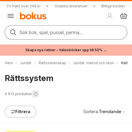
Fri frakt över 249 kr
•
Snabba leveranser
•
Billiga böcker
Sök bok, spel, pussel, penna...
Skapa nya rutiner – hälsoböcker upp till 50% →
Hem
Juridik
Rättsvetenskap
Juridik: metod och teori
Rätts
Rättssystem
9 613
produkter
Filtrera
Sortera:
Trendande