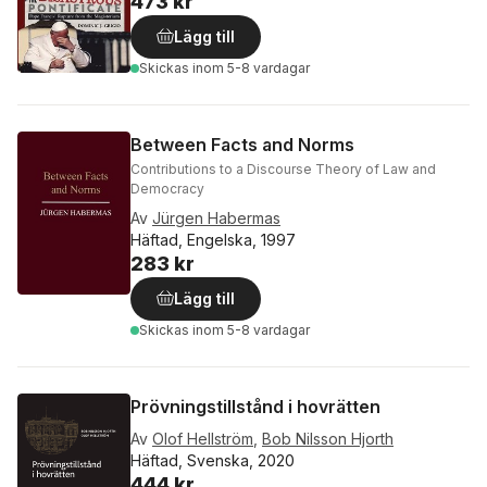
473 kr
Lägg till
Skickas
inom 5-8 vardagar
Between Facts and Norms
Contributions to a Discourse Theory of Law and
Democracy
Av
Jürgen Habermas
Häftad, Engelska, 1997
283 kr
Lägg till
Skickas
inom 5-8 vardagar
Prövningstillstånd i hovrätten
Av
Olof Hellström
,
Bob Nilsson Hjorth
Häftad, Svenska, 2020
444 kr