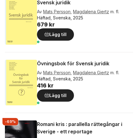
Svensk juridik
Av
Mats Persson
,
Magdalena Giertz
m. fl.
Häftad, Svenska, 2025
679 kr
Lägg till
Övningsbok för Svensk juridik
Av
Mats Persson
,
Magdalena Giertz
m. fl.
Häftad, Svenska, 2025
416 kr
Lägg till
-69%
Romani kris : parallella rättegångar i
Sverige - ett reportage