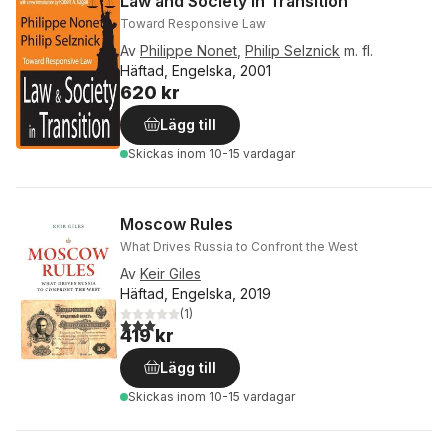
Law and Society in Transition
Toward Responsive Law
Av
Philippe Nonet
,
Philip Selznick
m. fl.
Häftad, Engelska, 2001
620 kr
Lägg till
Skickas
inom 10-15 vardagar
Moscow Rules
What Drives Russia to Confront the West
Av
Keir Giles
Häftad, Engelska, 2019
(
1
)
3,0
utav 5 stjärnor. Totalt antal röster:
419 kr
Lägg till
Skickas
inom 10-15 vardagar