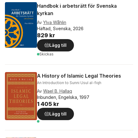
Handbok i arbetsrätt för Svenska
kyrkan
Av
Ylva Wåhlin
Häftad, Svenska, 2026
829 kr
Lägg till
Skickas
A History of Islamic Legal Theories
An Introduction to Sunni Usul al-fiqh
Av
Wael B. Hallaq
Inbunden, Engelska, 1997
1 405 kr
Lägg till