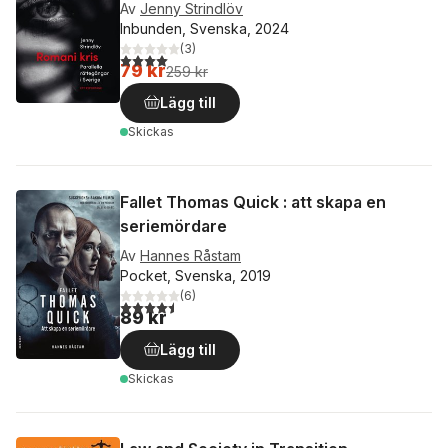
Av
Jenny Strindlöv
Inbunden, Svenska, 2024
(
3
)
4,0
utav 5 stjärnor. Totalt antal röster:
79 kr
259 kr
Lägg till
Skickas
Fallet Thomas Quick : att skapa en
seriemördare
Av
Hannes Råstam
Pocket, Svenska, 2019
(
6
)
4,5
utav 5 stjärnor. Totalt antal röster:
89 kr
Lägg till
Skickas