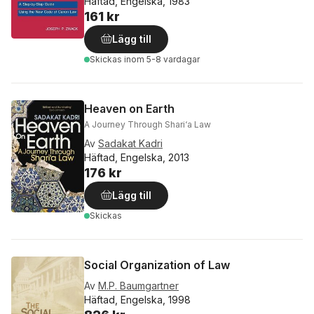
Häftad, Engelska, 1983
161 kr
Lägg till
Skickas
inom 5-8 vardagar
Heaven on Earth
A Journey Through Shari‘a Law
Av
Sadakat Kadri
Häftad, Engelska, 2013
176 kr
Lägg till
Skickas
Social Organization of Law
Av
M.P. Baumgartner
Häftad, Engelska, 1998