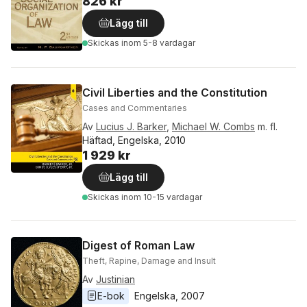
826 kr
Lägg till
Skickas
inom 5-8 vardagar
Civil Liberties and the Constitution
Cases and Commentaries
Av
Lucius J. Barker
,
Michael W. Combs
m. fl.
Häftad, Engelska, 2010
1 929 kr
Lägg till
Skickas
inom 10-15 vardagar
Digest of Roman Law
Theft, Rapine, Damage and Insult
Av
Justinian
E-bok
Engelska
, 
2007