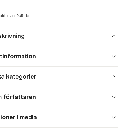
rakt över 249 kr.
skrivning
tinformation
ka kategorier
 författaren
ioner i media