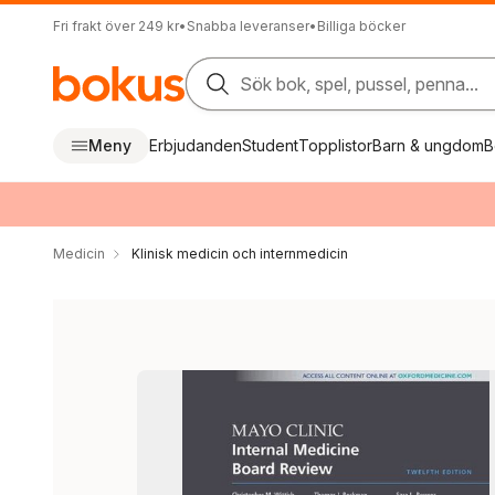
Fri frakt över 249 kr
•
Snabba leveranser
•
Billiga böcker
Sök bok, spel, pussel, penna...
Meny
Erbjudanden
Student
Topplistor
Barn & ungdom
B
Medicin
Klinisk medicin och internmedicin