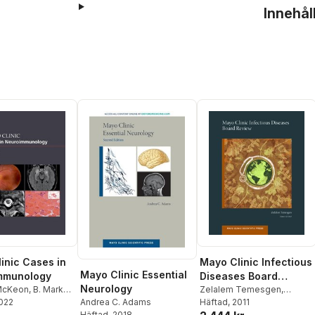
Innehål
inic Cases in
Mayo Clinic Infectious
Mayo Clinic Essential
mmunology
Diseases Board
Neurology
McKeon
,
B. Mark
Review
Zelalem Temesgen
,
2022
W. Oliver Tobin
Zelalem Temesgen
Häftad
, 2011
Andrea C. Adams
Häftad
, 2018