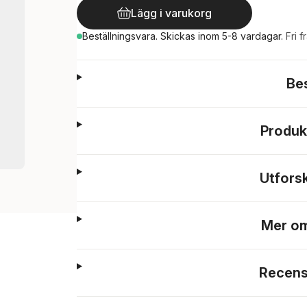
Lägg i varukorg
Beställningsvara.
Skickas
inom 5-8 vardagar
.
Fri f
Be
Produk
Utfors
Mer om
Recens