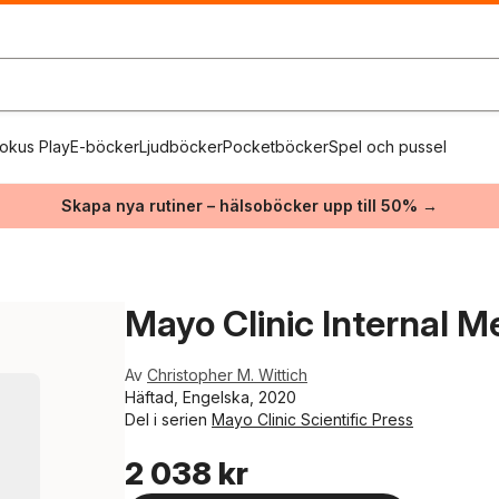
okus Play
E-böcker
Ljudböcker
Pocketböcker
Spel och pussel
Skapa nya rutiner – hälsoböcker upp till 50% →
Mayo Clinic Internal M
Av
Christopher M. Wittich
Häftad, Engelska, 2020
Del i serien
Mayo Clinic Scientific Press
2 038 kr