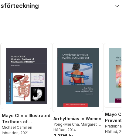
lsförteckning
Mayo Clinic
Mayo Clinic Illustrated
Arrhythmias in Women
Preventive Me
Textbook of
Yong-Mei Cha
,
Margaret A.
and Public He
Prathibha Varkey
Neurogastroenterolog
Michael Camilleri
Lloyd
Häftad
,
Ulrika M.
, 2014
MHPE
Häftad
, 2010
Board Review
Inbunden
, 2021
y
2 306 kr
Birgersdotter-Green