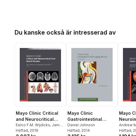
Hoppa över listan
Du kanske också är intresserad av
Mayo Clinic Critical
Mayo Clinic
Mayo Cl
and Neurocritical
Gastrointestinal
Neuroi
Care Board Review
Eelco F.M. Wijdicks
,
James
Imaging Review
Daniel Johnson
Andrew 
Y. Findlay
Häftad
, 2019
,
William D.
Häftad
, 2014
Keegan
Häftad
, 
,
Freeman
,
Ayan Sen