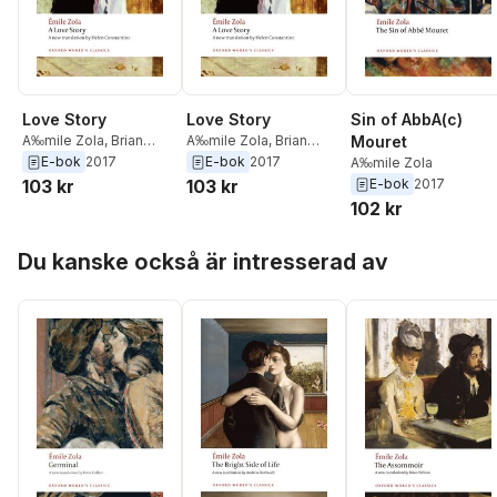
Love Story
Love Story
Sin of AbbA(c)
A‰mile Zola
,
Brian
A‰mile Zola
,
Brian
Mouret
Nelson
Nelson
E-bok
2017
E-bok
2017
A‰mile Zola
103 kr
103 kr
E-bok
2017
102 kr
Hoppa över listan
Du kanske också är intresserad av