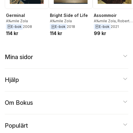
Germinal
Assommoir
Bright Side of Life
A‰mile Zola
A‰mile Zola
,
Robert
A‰mile Zola
Lethbridge
E-bok
2008
E-bok
2021
E-bok
2018
114 kr
99 kr
114 kr
Mina sidor
Hjälp
Om Bokus
Populärt