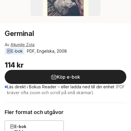
Germinal
Av
A‰mile Zola
E-bok
PDF
, 
Engelska
, 
2008
114 kr
Köp e-bok
Läs direkt i Bokus Reader – eller ladda ned till din enhet
(PDF
kräver ofta zoom och scroll på små skärmar).
Fler format och utgåvor
E-bok