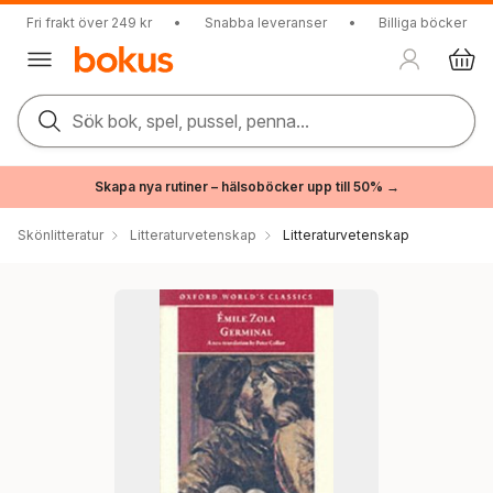
Fri frakt över 249 kr
•
Snabba leveranser
•
Billiga böcker
Sök bok, spel, pussel, penna...
Skapa nya rutiner – hälsoböcker upp till 50% →
Skönlitteratur
Litteraturvetenskap
Litteraturvetenskap