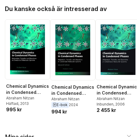
Hoppa över listan
Du kanske också är intresserad av
Chemical Dynamics
Chemical Dynamic
Chemical Dynamics
in Condensed
in Condensed
in Condensed
Phases
Abraham Nitzan
Phases
Abraham Nitzan
Phases
Abraham Nitzan
Häftad
, 2013
Inbunden
, 2006
E-bok
2024
995 kr
2 455 kr
994 kr
Mina sidor