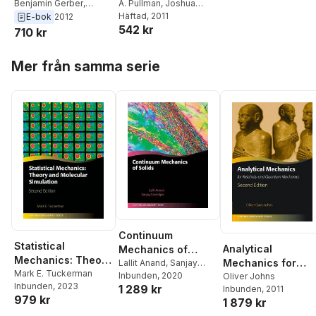
A. Pullman
,
Joshua
Benjamin Gerber
,
Jortner
Häftad
, 2011
,
Abraham
Abraham Nitzan
,
E-bok
2012
542 kr
Nitzan
,
Benjamin
Joshua Jortner
,
A.
710 kr
Gerber
Pullman
Hoppa över listan
Mer från samma serie
Continuum
Statistical
Analytical
Mechanics of
Mechanics: Theory
Mechanics for
Solids
Lallit Anand
,
Sanjay
and Molecular
Mark E. Tuckerman
Govindjee
Inbunden
, 2020
Relativity and
Oliver Johns
Inbunden
, 2023
Simulation
1 289 kr
Inbunden
, 2011
Quantum
979 kr
1 879 kr
Mechanics