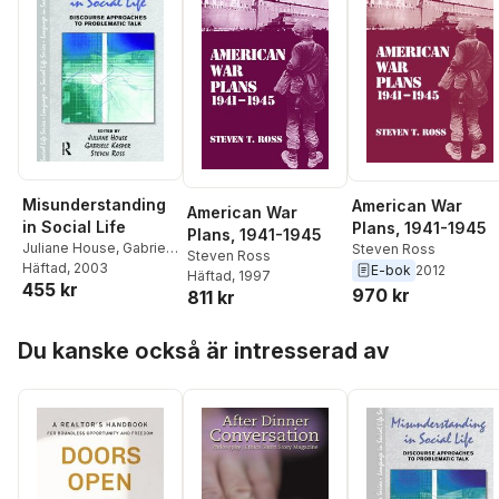
Misunderstanding
American War
American War
in Social Life
Plans, 1941-1945
Plans, 1941-1945
Juliane House
,
Gabriele
Steven Ross
Steven Ross
Kasper
Häftad
, 2003
,
Steven Ross
E-bok
2012
Häftad
, 1997
455 kr
970 kr
811 kr
Hoppa över listan
Du kanske också är intresserad av