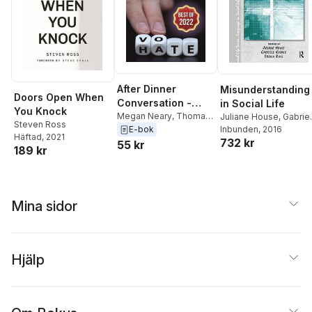
After Dinner
Misunderstanding
Doors Open When
Conversation -
in Social Life
You Knock
Best Of 2022
Megan Neary
,
Thomas
Juliane House
,
Gabrie
Steven Ross
J. Weiss
,
Veronica L.
Kasper
Inbunden
,
Steven Ross
, 2016
E-bok
Häftad
, 2021
732 kr
Asay
,
Larry Kite
,
Jeffrey
55 kr
189 kr
Feingold
,
Safiyyah
Althaff
,
Garrett Davis
,
David A. Cohen
,
M. M.
De Voe
,
Jonathan
Mina sidor
Turner
,
Michael Klein
,
Clare Diston
,
Phillip
Scott Mandel
,
Robert
Collings
,
Harrison V.
Perry
,
Holly McGinnis
,
Hjälp
Michael Zemel
,
Tommy
Blanchard
,
Ville V.
Kokko
,
Margret A.
Treiber
,
Steven Ross
,