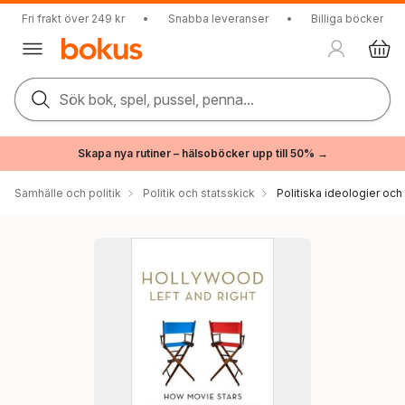
Fri frakt över 249 kr
•
Snabba leveranser
•
Billiga böcker
Sök bok, spel, pussel, penna...
Skapa nya rutiner – hälsoböcker upp till 50% →
Samhälle och politik
Politik och statsskick
Politiska ideologier och