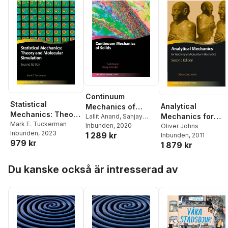
Continuum
Statistical
Analytical
Mechanics of
Mechanics: Theory
Mechanics for
Solids
Lallit Anand
,
Sanjay
and Molecular
Mark E. Tuckerman
Govindjee
Inbunden
, 2020
Relativity and
Oliver Johns
Inbunden
, 2023
Simulation
1 289 kr
Inbunden
, 2011
Quantum
979 kr
1 879 kr
Mechanics
Hoppa över listan
Du kanske också är intresserad av