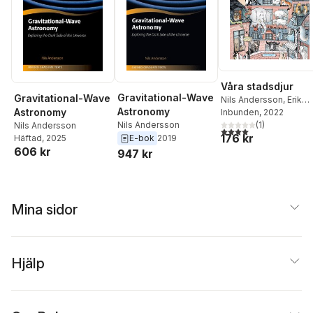
Våra stadsdjur
Gravitational-Wave
Gravitational-Wave
Nils Andersson
,
Erik
Astronomy
Astronomy
Svetoft
Inbunden
, 2022
(
1
)
Nils Andersson
Nils Andersson
4,0
utav 5 stjärnor. Tota
176 kr
Häftad
, 2025
E-bok
2019
606 kr
947 kr
Mina sidor
Hjälp