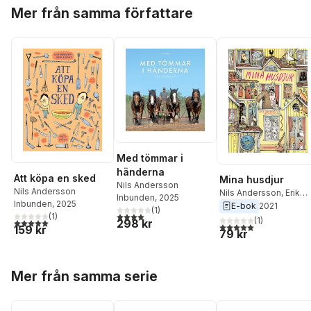
Hoppa över listan
Mer från samma författare
Med tömmar i
händerna
Att köpa en sked
Mina husdjur
Nils Andersson
Nils Andersson
Nils Andersson
,
Erik
Inbunden
, 2025
Inbunden
, 2025
Svetoft
E-bok
2021
(
1
)
4,0
utav 5 stjärnor. Totalt antal röster:
(
1
)
(
1
)
298 kr
5,0
utav 5 stjärnor. Totalt antal röster:
5,0
utav 5 stjärnor. Tota
159 kr
79 kr
Hoppa över listan
Mer från samma serie