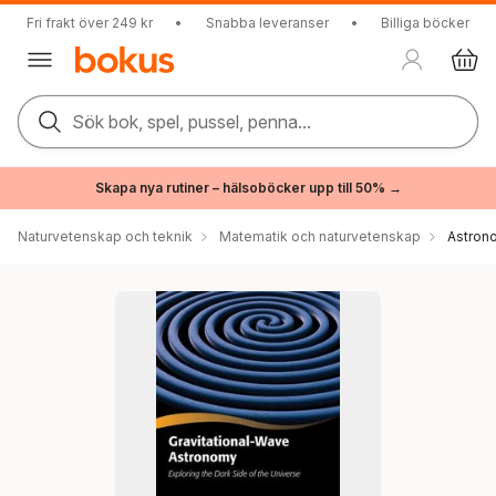
Fri frakt över 249 kr
•
Snabba leveranser
•
Billiga böcker
Sök bok, spel, pussel, penna...
Skapa nya rutiner – hälsoböcker upp till 50% →
Naturvetenskap och teknik
Matematik och naturvetenskap
Astron