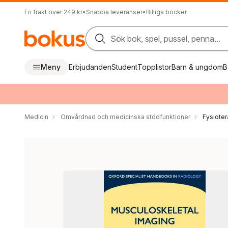
Fri frakt över 249 kr
•
Snabba leveranser
•
Billiga böcker
Sök bok, spel, pussel, penna...
Meny
Erbjudanden
Student
Topplistor
Barn & ungdom
B
Medicin
Omvårdnad och medicinska stödfunktioner
Fysioter