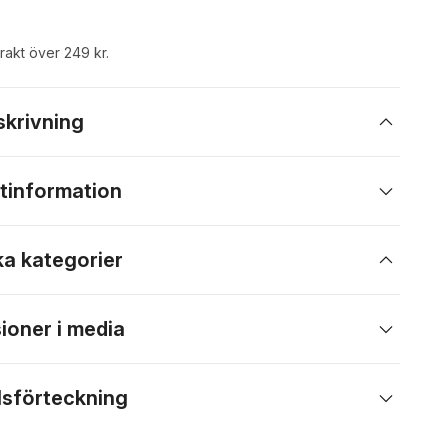
frakt över 249 kr.
skrivning
tinformation
ka kategorier
ioner i media
lsförteckning