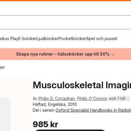
okus Play
E-böcker
Ljudböcker
Pocketböcker
Spel och pussel
Skapa nya rutiner – hälsoböcker upp till 50% →
api
Musculoskeletal Imagi
Av
Philip G. Conaghan
,
Philip O'Connor
och 1 till
Häftad, Engelska, 2010
Del i serien
Oxford Specialist Handbooks in Radio
985 kr