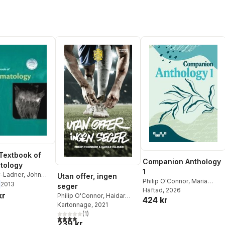
Textbook of
Companion Anthology
tology
1
r-Ladner
,
John
Utan offer, ingen
Philip O'Connor
,
Maria
elen Foster
,
2013
seger
Lantz
Häftad
, 2026
her Denton
,
Philip
kr
Philip O'Connor
,
Haidar
424 kr
han
,
Richard A.
Hajdari
Kartonnage
, 2021
(
1
)
4,0
utav 5 stjärnor. Totalt antal röster:
239 kr