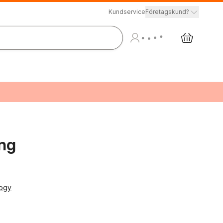
Kundservice
Företagskund?
ng
logy