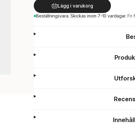
Lägg i varukorg
Beställningsvara.
Skickas
inom 7-10 vardagar
.
Fri 
Be
Produk
Utfors
Recens
Innehål