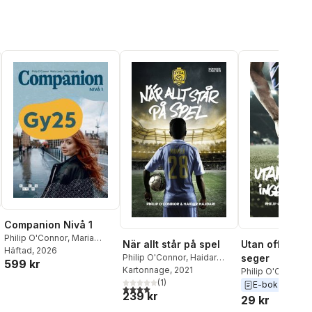
Companion Nivå 1
Philip O'Connor
,
Maria
När allt står på spel
Utan offer, in
Lantz
Häftad
,
Deni Beslagic
, 2026
Philip O'Connor
,
Haidar
seger
599 kr
Hajdari
Kartonnage
, 2021
Philip O'Connor
,
(
1
)
Hajdari
E-bok
2021
4,0
utav 5 stjärnor. Totalt antal röster:
239 kr
29 kr