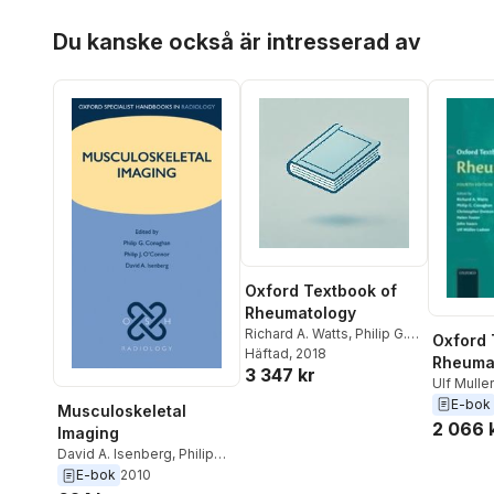
Hoppa över listan
Du kanske också är intresserad av
Oxford Textbook of
Rheumatology
Richard A. Watts
,
Philip G.
Oxford 
Conaghan
Häftad
, 2018
,
Christopher
Rheuma
3 347 kr
Denton
,
Helen Foster
,
John
Ulf Mulle
Isaacs
,
Ulf Müller-Ladner
Isaacs
,
H
E-bok
Musculoskeletal
Christop
2 066 
Imaging
G. Conag
David A. Isenberg
,
Philip
Watts
O'Connor
,
Philip G.
E-bok
2010
Conaghan