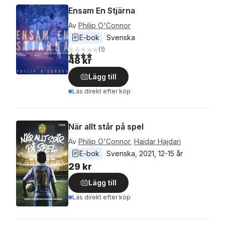
Ensam En Stjärna
Av
Philip O'Connor
E-bok
Svenska
(
1
)
4,0
utav 5 stjärnor. Totalt antal röster:
48 kr
Lägg till
Läs direkt efter köp
När allt står på spel
Av
Philip O'Connor
,
Haidar Hajdari
E-bok
Svenska
, 
2021
, 
12-15 år
29 kr
Lägg till
Läs direkt efter köp