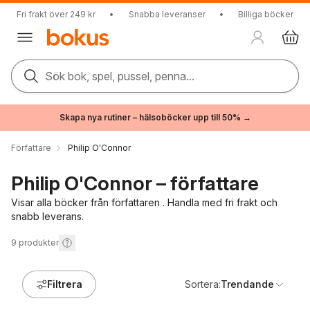
Fri frakt över 249 kr
•
Snabba leveranser
•
Billiga böcker
Sök bok, spel, pussel, penna...
Skapa nya rutiner – hälsoböcker upp till 50% →
Författare
Philip O'Connor
Philip O'Connor – författare
Visar alla böcker från författaren . Handla med fri frakt och
snabb leverans.
9
produkter
Filtrera
Sortera:
Trendande