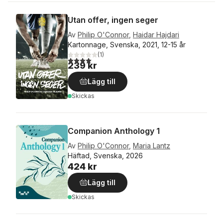
Utan offer, ingen seger
Av
Philip O'Connor
,
Haidar Hajdari
Kartonnage, Svenska, 2021, 12-15 år
(
1
)
4,0
utav 5 stjärnor. Totalt antal röster:
239 kr
Lägg till
Skickas
Companion Anthology 1
Av
Philip O'Connor
,
Maria Lantz
Häftad, Svenska, 2026
424 kr
Lägg till
Skickas