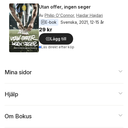
Utan offer, ingen seger
Av
Philip O'Connor
,
Haidar Hajdari
E-bok
Svenska
, 
2021
, 
12-15 år
29 kr
Lägg till
Läs direkt efter köp
Mina sidor
Hjälp
Om Bokus