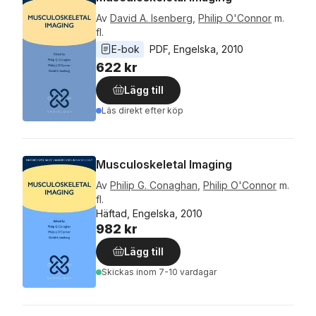
Av
David A. Isenberg
,
Philip O'Connor
m.
fl.
E-bok
PDF
, 
Engelska
, 
2010
622 kr
Lägg till
Läs direkt efter köp
Musculoskeletal Imaging
Av
Philip G. Conaghan
,
Philip O'Connor
m.
fl.
Häftad, Engelska, 2010
982 kr
Lägg till
Skickas
inom 7-10 vardagar