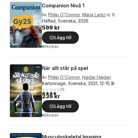
Companion Nivå 1
Av
Philip O'Connor
,
Maria Lantz
m. fl.
Häftad, Svenska, 2026
599 kr
Lägg till
Skickas
När allt står på spel
Av
Philip O'Connor
,
Haidar Hajdari
Kartonnage, Svenska, 2021, 12-15 år
(
1
)
4,0
utav 5 stjärnor. Totalt antal röster:
239 kr
Lägg till
Skickas
Musculoskeletal Imaging