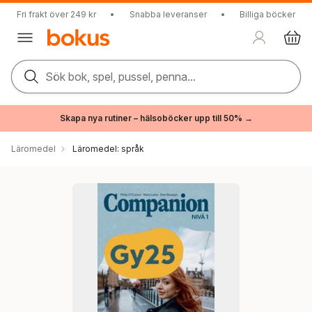
Fri frakt över 249 kr
•
Snabba leveranser
•
Billiga böcker
Sök bok, spel, pussel, penna...
Skapa nya rutiner – hälsoböcker upp till 50% →
Läromedel
Läromedel: språk