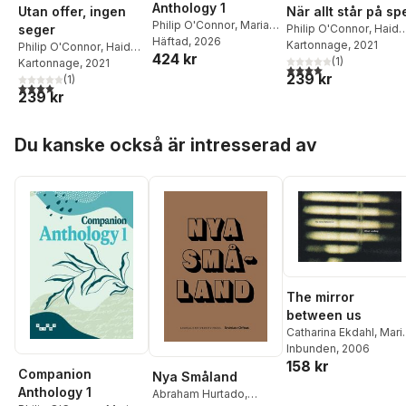
Anthology 1
Utan offer, ingen
När allt står på sp
Philip O'Connor
,
Maria
seger
Philip O'Connor
,
Haida
Lantz
Häftad
, 2026
Hajdari
Kartonnage
, 2021
Philip O'Connor
,
Haidar
424 kr
(
1
)
Hajdari
Kartonnage
, 2021
4,0
utav 5 stjärnor. Tota
239 kr
(
1
)
4,0
utav 5 stjärnor. Totalt antal röster:
239 kr
Hoppa över listan
Du kanske också är intresserad av
The mirror
between us
Catharina Ekdahl
,
Mari
Lantz
Inbunden
,
Claudia Lindén
, 2006
,
158 kr
Nina Weibull
Companion
Nya Småland
Anthology 1
Abraham Hurtado
,