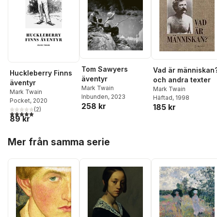
Tom Sawyers
Vad är människan
Huckleberry Finns
äventyr
och andra texter
äventyr
Mark Twain
Mark Twain
Mark Twain
Inbunden
, 2023
Häftad
, 1998
Pocket
, 2020
258 kr
185 kr
(
2
)
5,0
utav 5 stjärnor. Totalt antal röster:
89 kr
Hoppa över listan
Mer från samma serie