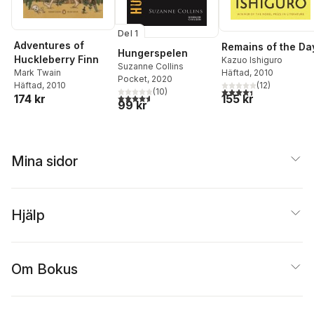
Del 1
Adventures of
Remains of the Da
Hungerspelen
Huckleberry Finn
Kazuo Ishiguro
Suzanne Collins
Mark Twain
Häftad
, 2010
Pocket
, 2020
Häftad
, 2010
(
12
)
4,4
utav 5 stjärnor. Tota
(
10
)
174 kr
4,6
utav 5 stjärnor. Totalt antal röster:
155 kr
99 kr
Mina sidor
Hjälp
Om Bokus