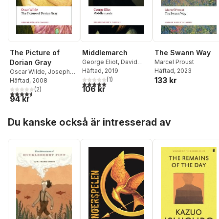
The Picture of
Middlemarch
The Swann Way
Dorian Gray
George Eliot
,
David
Marcel Proust
Carroll
Häftad
, 2019
Häftad
, 2023
Oscar Wilde
,
Joseph
133 kr
(
1
)
Bristow
Häftad
, 2008
5,0
utav 5 stjärnor. Totalt antal röster:
106 kr
(
2
)
4,5
utav 5 stjärnor. Totalt antal röster:
94 kr
Hoppa över listan
Du kanske också är intresserad av