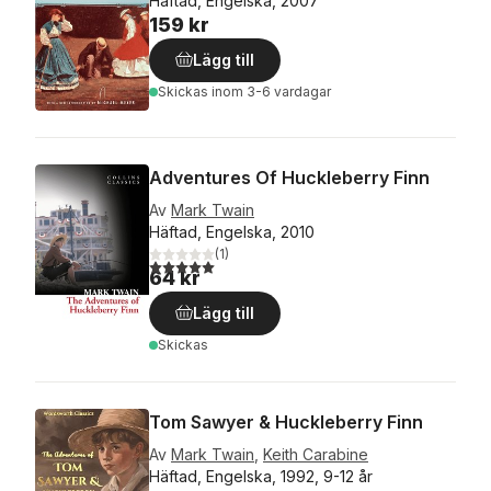
Häftad, Engelska, 2007
159 kr
Lägg till
Skickas
inom 3-6 vardagar
Adventures Of Huckleberry Finn
Av
Mark Twain
Häftad, Engelska, 2010
(
1
)
5,0
utav 5 stjärnor. Totalt antal röster:
64 kr
Lägg till
Skickas
Tom Sawyer & Huckleberry Finn
Av
Mark Twain
,
Keith Carabine
Häftad, Engelska, 1992, 9-12 år