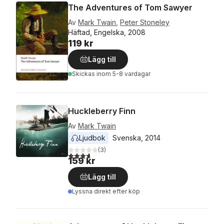
The Adventures of Tom Sawyer
Av
Mark Twain
,
Peter Stoneley
Häftad, Engelska, 2008
119 kr
Lägg till
Skickas
inom 5-8 vardagar
Huckleberry Finn
Av
Mark Twain
Ljudbok
Svenska
, 
2014
(
3
)
3,7
utav 5 stjärnor. Totalt antal röster:
159 kr
Lägg till
Lyssna direkt efter köp