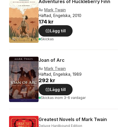
Adventures of Huckleberry Finn
Av
Mark Twain
Häftad, Engelska, 2010
174 kr
Lägg till
Skickas
Joan of Arc
Av
Mark Twain
Häftad, Engelska, 1989
292 kr
Lägg till
Skickas
inom 3-6 vardagar
Greatest Novels of Mark Twain
Deluxe Hardbound Edition