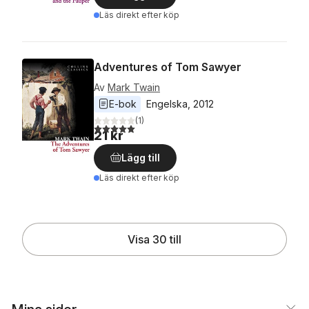
Läs direkt efter köp
Adventures of Tom Sawyer
Av
Mark Twain
E-bok
Engelska
, 
2012
(
1
)
5,0
utav 5 stjärnor. Totalt antal röster:
21 kr
Lägg till
Läs direkt efter köp
Visa 30 till