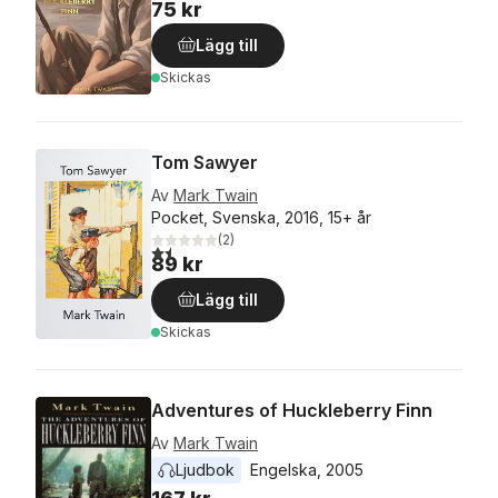
75 kr
Lägg till
Skickas
Tom Sawyer
Av
Mark Twain
Pocket, Svenska, 2016, 15+ år
(
2
)
1,5
utav 5 stjärnor. Totalt antal röster:
89 kr
Lägg till
Skickas
Adventures of Huckleberry Finn
Av
Mark Twain
Ljudbok
Engelska
, 
2005