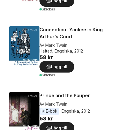
Lägg till
Skickas
Connecticut Yankee in King
Arthur’s Court
Av
Mark Twain
Häftad, Engelska, 2012
58 kr
Lägg till
Skickas
Prince and the Pauper
Av
Mark Twain
E-bok
Engelska
, 
2012
53 kr
Lägg till