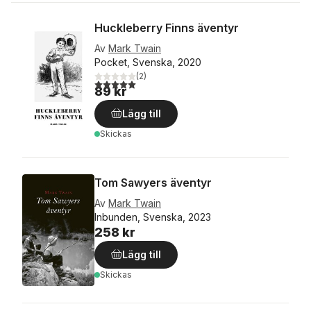
Huckleberry Finns äventyr
Av
Mark Twain
Pocket, Svenska, 2020
(
2
)
5,0
utav 5 stjärnor. Totalt antal röster:
89 kr
Lägg till
Skickas
Tom Sawyers äventyr
Av
Mark Twain
Inbunden, Svenska, 2023
258 kr
Lägg till
Skickas