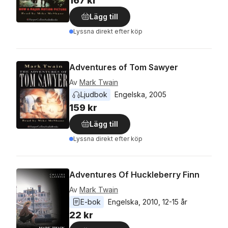
167 kr
Lägg till
Lyssna direkt efter köp
Adventures of Tom Sawyer
Av
Mark Twain
Ljudbok
Engelska
, 
2005
159 kr
Lägg till
Lyssna direkt efter köp
Adventures Of Huckleberry Finn
Av
Mark Twain
E-bok
Engelska
, 
2010
, 
12-15 år
22 kr