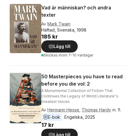
Vad är människan? och andra
texter
Av
Mark Twain
Häftad, Svenska, 1998
185 kr
Lägg till
Skickas
inom 7-10 vardagar
50 Masterpieces you have to read
before you die vol: 2
A Monumental Collection of Fiction That
Continues the Legacy of World Literature''s
Greatest Voices
Av
Hermann Hesse
,
Thomas Hardy
m. fl.
E-bok
Engelska
, 
2025
17 kr
Lägg till