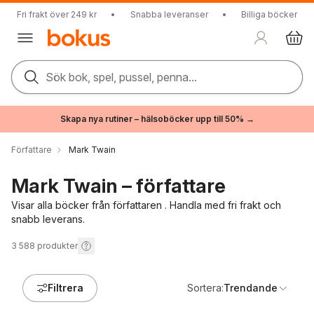
Fri frakt över 249 kr
•
Snabba leveranser
•
Billiga böcker
Sök bok, spel, pussel, penna...
Skapa nya rutiner – hälsoböcker upp till 50% →
Författare
Mark Twain
Mark Twain – författare
Visar alla böcker från författaren . Handla med fri frakt och
snabb leverans.
3 588
produkter
Filtrera
Sortera:
Trendande