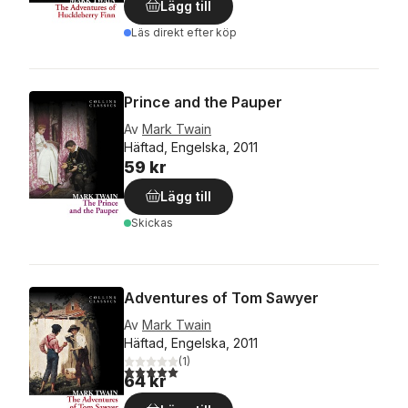
Lägg till
Läs direkt efter köp
Prince and the Pauper
Av
Mark Twain
Häftad, Engelska, 2011
59 kr
Lägg till
Skickas
Adventures of Tom Sawyer
Av
Mark Twain
Häftad, Engelska, 2011
(
1
)
5,0
utav 5 stjärnor. Totalt antal röster:
64 kr