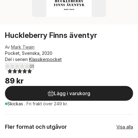
Huckleberry Finns äventyr
Av
Mark Twain
Pocket, Svenska, 2020
Del i serien
Klassikerpocket
(
2
)
5,0
utav 5 stjärnor. Totalt antal röster:
89 kr
Lägg i varukorg
Skickas
.
Fri frakt över 249 kr.
Fler format och utgåvor
Visa alla