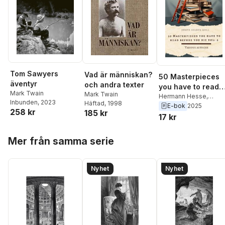
Tom Sawyers
Vad är människan?
50 Masterpieces
äventyr
och andra texter
you have to read
Mark Twain
Mark Twain
before you die vol
Hermann Hesse
,
Inbunden
, 2023
Häftad
, 1998
Thomas Hardy
,
E. M.
E-bok
2025
2
258 kr
185 kr
Forster
,
F. Scott
17 kr
Fitzgerald
,
Alexandre
Dumas
,
Fyodor
Hoppa över listan
Mer från samma serie
Dostoyevsky
,
Charles
Dickens
,
Wilkie Collin
G. K. Chesterton
,
Jane
Austen
,
Louisa May
Nyhet
Nyhet
Alcott
,
Arthur Conan
Doyle
,
Jules Verne
,
Mark Twain
,
Lewis
Carroll