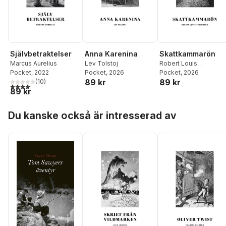
Självbetraktelser
Anna Karenina
Skattkammarön
Marcus Aurelius
Lev Tolstoj
Robert Louis
Pocket
, 2022
Pocket
, 2026
Stevenson
Pocket
, 2026
89 kr
89 kr
(
10
)
4,1
utav 5 stjärnor. Totalt antal röster:
89 kr
Hoppa över listan
Du kanske också är intresserad av