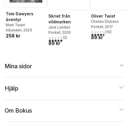
Tom Sawyers
Skriet från
Oliver Twist
äventyr
vildmarken
Charles Dickens
Mark Twain
Pocket
, 2017
Jack London
Inbunden
, 2023
(
10
)
Pocket
, 2020
4,6
utav 5 stjärnor. Tota
258 kr
89 kr
(
2
)
5,0
utav 5 stjärnor. Totalt antal röster:
89 kr
Mina sidor
Hjälp
Om Bokus