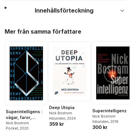
Innehållsförteckning
Hoppa över listan
Mer från samma författare
Deep Utopia
Superintelligenz
Superintelligens :
Nick Bostrom
Nick Bostrom
vägar, faror,
Inbunden
, 2024
Inbunden
, 2016
strategier
Nick Bostrom
359 kr
300 kr
Pocket
, 2020