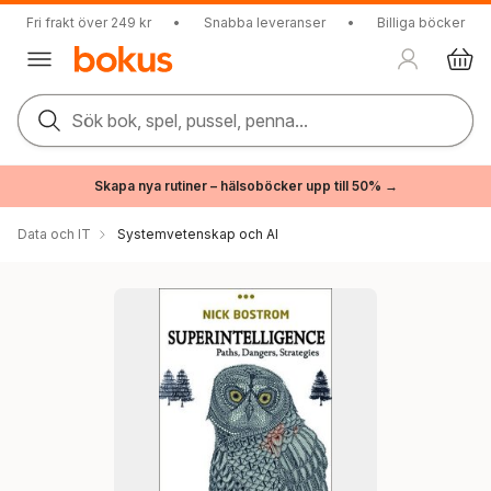
Fri frakt över 249 kr
•
Snabba leveranser
•
Billiga böcker
Sök bok, spel, pussel, penna...
Skapa nya rutiner – hälsoböcker upp till 50% →
Data och IT
Systemvetenskap och AI