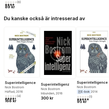
(
6
)
4,0
utav 5 stjärnor. Totalt antal röster:
89 kr
Hoppa över listan
Du kanske också är intresserad av
Superintelligence
Superintelligence
Superintelligenz
Nick Bostrom
Nick Bostrom
Nick Bostrom
Häftad
, 2016
E-bok
2014
Inbunden
, 2016
(
4
)
(
1
)
300 kr
4,5
utav 5 stjärnor. Totalt antal röster:
5,0
utav 5 stjärnor. Tota
168 kr
95 kr