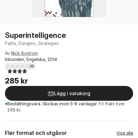
Superintelligence
Paths, Dangers, Strategies
Av
Nick Bostrom
Inbunden, Engelska, 2014
(
8
)
4,0
utav 5 stjärnor. Totalt antal röster:
285 kr
Lägg i varukorg
Beställningsvara.
Skickas
inom 5-8 vardagar
.
Fri frakt över
249 kr.
Fler format och utgåvor
Visa alla