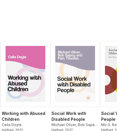
Working with Abused
Social Work with
Social Work w
Children
Disabled People
People
Celia Doyle
Michael Oliver
,
Bob Sapey
,
Mo G. Ray
,
Judith
Häftad
, 2012
Pam Thomas
Häftad
, 2012
Häftad
, 2012