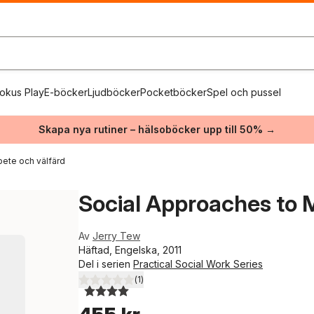
okus Play
E-böcker
Ljudböcker
Pocketböcker
Spel och pussel
Skapa nya rutiner – hälsoböcker upp till 50% →
rbete och välfärd
Social Approaches to M
Av
Jerry Tew
Häftad, Engelska, 2011
Del i serien
Practical Social Work Series
(
1
)
4,0
utav 5 stjärnor. Totalt antal röster: