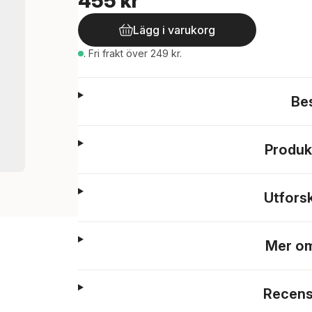
455 kr
Lägg i varukorg
.
Fri frakt över 249 kr.
Be
Produk
Utfors
Mer om
Recens