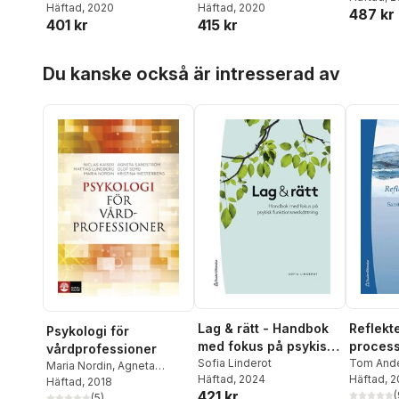
Häftad
, 2020
Häftad
, 2020
487 kr
401 kr
415 kr
Hoppa över listan
Du kanske också är intresserad av
Lag & rätt - Handbok
Reflekt
Psykologi för
med fokus på psykisk
process
vårdprofessioner
funktionsnedsättning
Sofia Linderot
och sam
Tom And
Maria Nordin
,
Agneta
Häftad
, 2024
Häftad
, 2
samtal
Sandström
Häftad
, 2018
,
Olof Semb
,
421 kr
(
Kristina Westerberg
(
5
)