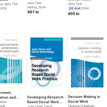
Jerry Tew
Jerry Tew
by
,
Jerry Tew
Häftad
, 2004
E-bok
2004
2015
497 kr
455 kr
rment,
Decision Making in
Developing Research
pation and
Social Work
Based Social Work
Work
dams
Terence O'Sullivan
2008
Practice
Joan Orme
,
David