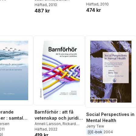
Häftad
, 2010
Shemmings
Häftad
, 2010
474 kr
487 kr
erande
Barnförhör : att få
Social Perspectives in
er : samtal
vetenskap och juridik
Mental Health
tal om
ersen
att fungera i praktiken
Anneli Larsson
,
Rickard
Jerry Tew
011
Sjöberg
Häftad
, 2022
,
Kristina
en
E-bok
2004
419 kr
9
)
Gustafsson
,
Anna