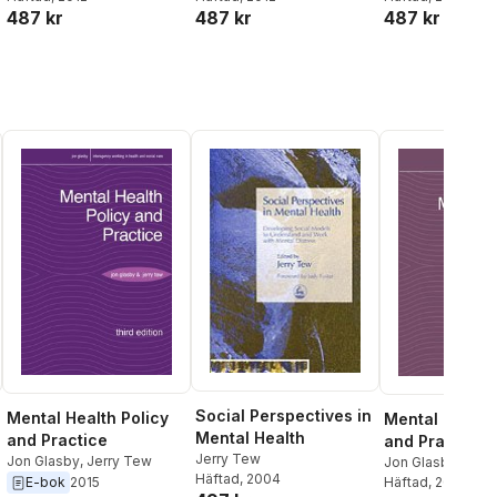
487 kr
487 kr
487 kr
Social Perspectives in
Mental Health Policy
Mental Health
Mental Health
and Practice
and Practice
Jerry Tew
Jon Glasby
,
Jerry Tew
Jon Glasby
,
Jerr
Häftad
, 2004
Glasby
Häftad
, 2015
E-bok
2015