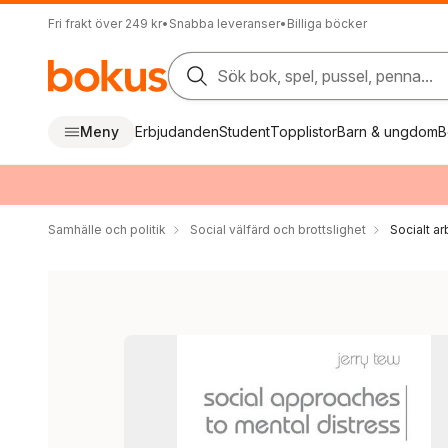
Fri frakt över 249 kr
•
Snabba leveranser
•
Billiga böcker
Sök bok, spel, pussel, penna...
Meny
Erbjudanden
Student
Topplistor
Barn & ungdom
B
Samhälle och politik
Social välfärd och brottslighet
Socialt a