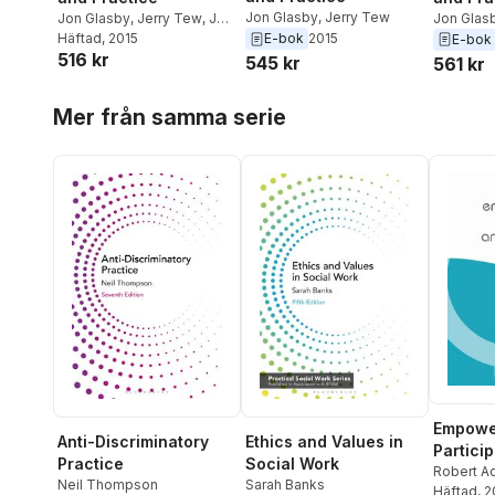
Jon Glasby
,
Jerry Tew
Jon Glasby
,
Jerry Tew
,
Jon
Jon Glas
Glasby
Häftad
, 2015
E-bok
2015
E-bok
516 kr
545 kr
561 kr
Hoppa över listan
Mer från samma serie
Empowe
Anti-Discriminatory
Ethics and Values in
Partici
Practice
Social Work
Social 
Robert A
Neil Thompson
Sarah Banks
Häftad
, 