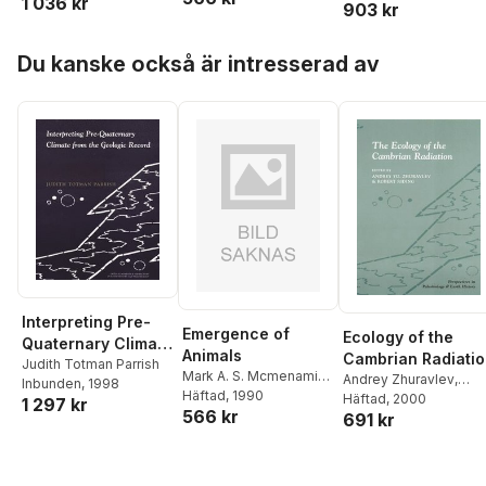
1 036 kr
903 kr
Hoppa över listan
Du kanske också är intresserad av
Interpreting Pre-
Emergence of
Ecology of the
Quaternary Climate
Animals
Cambrian Radiati
from the Geologic
Judith Totman Parrish
Mark A. S. Mcmenamin
,
Andrey Zhuravlev
,
Inbunden
, 1998
Record
Dianna McMenamin
Häftad
, 1990
Robert Riding
Häftad
, 2000
1 297 kr
566 kr
691 kr