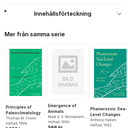
Innehållsförteckning
Hoppa över listan
Mer från samma serie
Emergence of
Principles of
Phanerozoic Sea-
Animals
Paleoclimatology
Level Changes
Mark A. S. Mcmenamin
,
Thomas M. Cronin
Anthony Hallam
Dianna McMenamin
Häftad
, 1990
Häftad
, 1999
Häftad
, 1992
566 kr