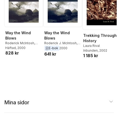
Way the Wind
Way the Wind
Trekking Through
Blows
Blows
History
Roderick McIntosh
,
Roderick J. McIntosh
,
Laura Rival
Joseph Tainter
Häftad
, 2000
,
Susan
Joseph A. Tainter
,
E-bok
2000
Inbunden
, 2002
828 kr
Keech McIntosh
Susan Keech McIntosh
641 kr
1 185 kr
Mina sidor