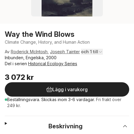
Way the Wind Blows
Climate Change, History, and Human Action
Av
Roderick McIntosh
,
Joseph Tainter
och 1 till
Inbunden, Engelska, 2000
Del i serien
Historical Ecology Series
3 072 kr
Lägg i varukorg
Beställningsvara.
Skickas
inom 3-6 vardagar
.
Fri frakt över
249 kr.
Beskrivning