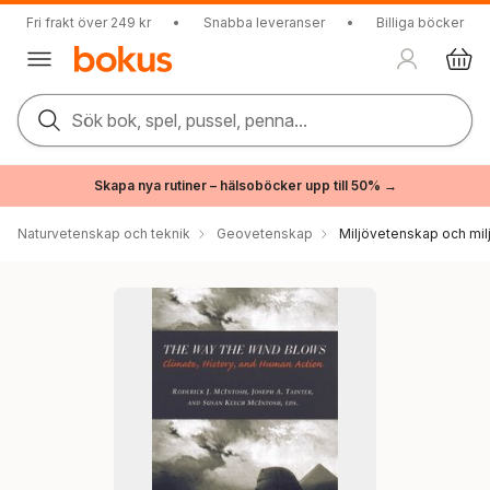
Fri frakt över 249 kr
•
Snabba leveranser
•
Billiga böcker
Sök bok, spel, pussel, penna...
Skapa nya rutiner – hälsoböcker upp till 50% →
Naturvetenskap och teknik
Geovetenskap
Miljövetenskap och milj