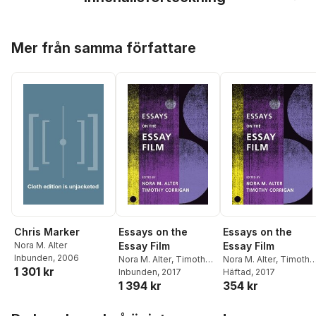
Hoppa över listan
Mer från samma författare
Chris Marker
Essays on the
Essays on the
Nora M. Alter
Essay Film
Essay Film
Inbunden
, 2006
Nora M. Alter
,
Timothy
Nora M. Alter
,
Timothy
1 301 kr
Corrigan
Inbunden
, 2017
Corrigan
Häftad
, 2017
1 394 kr
354 kr
Hoppa över listan