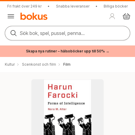
Fri frakt över 249 kr
•
Snabba leveranser
•
Billiga böcker
Sök bok, spel, pussel, penna...
Skapa nya rutiner – hälsoböcker upp till 50% →
Kultur
Scenkonst och film
Film