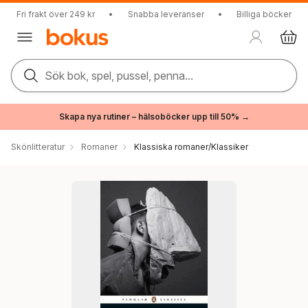
Fri frakt över 249 kr
•
Snabba leveranser
•
Billiga böcker
Sök bok, spel, pussel, penna...
Skapa nya rutiner – hälsoböcker upp till 50% →
Skönlitteratur
Romaner
Klassiska romaner/Klassiker