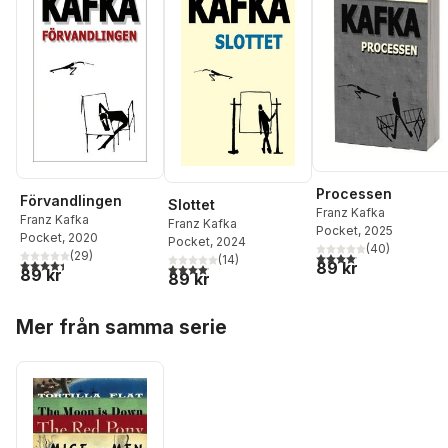
Processen
Förvandlingen
Slottet
Franz Kafka
Franz Kafka
Franz Kafka
Pocket
, 2025
Pocket
, 2020
Pocket
, 2024
(
40
)
(
29
)
4,1
utav 5 stjärnor. Total
(
14
)
4,4
utav 5 stjärnor. Totalt antal röster:
89 kr
4,1
utav 5 stjärnor. Totalt antal röster:
89 kr
89 kr
Hoppa över listan
Mer från samma serie