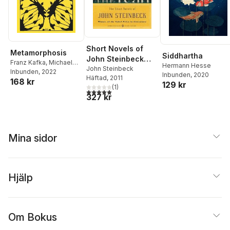
Short Novels of
Metamorphosis
Siddhartha
John Steinbeck
Franz Kafka
,
Michael
Hermann Hesse
(Penguin Classics
John Steinbeck
Hoffman
Inbunden
, 2022
Inbunden
, 2020
Häftad
, 2011
Deluxe Edition)
168 kr
129 kr
(
1
)
5,0
utav 5 stjärnor. Totalt antal röster:
327 kr
Mina sidor
Hjälp
Om Bokus