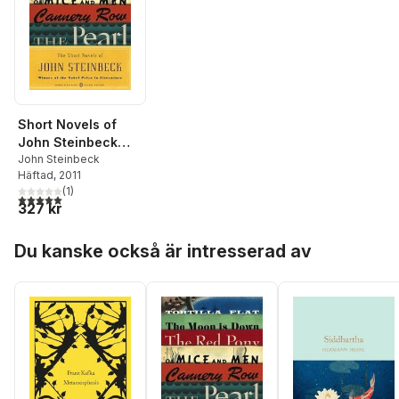
Short Novels of
John Steinbeck
(Penguin Classics
John Steinbeck
Häftad
, 2011
Deluxe Edition)
(
1
)
5,0
utav 5 stjärnor. Totalt antal röster:
327 kr
Hoppa över listan
Du kanske också är intresserad av