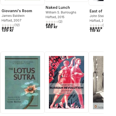
Naked Lunch
Giovanni's Room
East of Eden
William S. Burroughs
James Baldwin
John Steinbeck
Häftad
, 2015
Häftad
, 2007
Häftad
, 2014
(
2
)
3,5
utav 5 stjärnor. Totalt antal röster:
al röster:
(
12
)
(
2
)
149 kr
4,6
utav 5 stjärnor. Totalt antal röster:
5,0
utav 5 stjärnor.
139 kr
119 kr