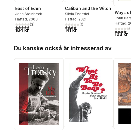
East of Eden
Caliban and the Witch
Ways of
John Steinbeck
Silvia Federici
John Ber
Häftad
, 2000
Häftad
, 2021
Häftad
, 
(
3
)
(
1
)
4,7
utav 5 stjärnor. Totalt antal röster:
4,0
utav 5 stjärnor. Totalt antal röster:
(
184 kr
141 kr
4,3
utav 5 
123 kr
Hoppa över listan
Du kanske också är intresserad av