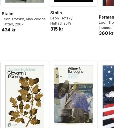
Stalin
Stalin
Permanent Rev
Leon Trotsky
Leon Trotsky
,
Alan Woods
Leon Trotsky
Häftad
, 2019
Häftad
, 2007
Inbunden
, 2022
315 kr
434 kr
360 kr