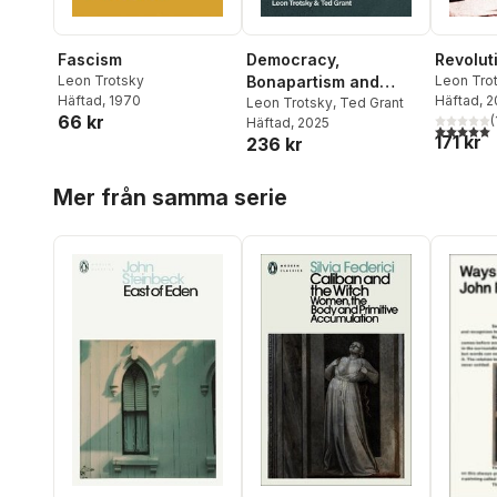
Fascism
Democracy,
Revolut
Leon Trotsky
Bonapartism and
Leon Tro
Häftad
, 1970
Häftad
, 
Fascism
Leon Trotsky
,
Ted Grant
66 kr
(
Häftad
, 2025
5,0
utav 5 
171 kr
236 kr
Hoppa över listan
Mer från samma serie