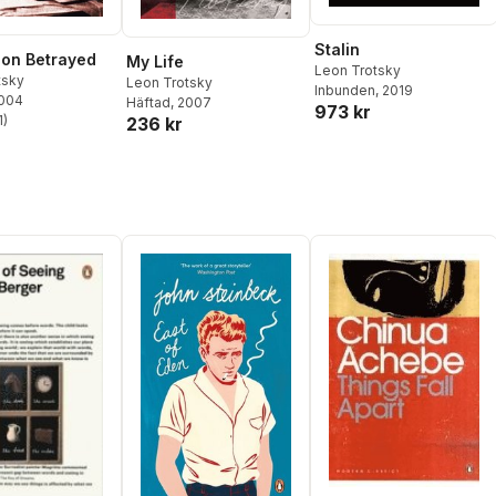
Stalin
ion Betrayed
My Life
Leon Trotsky
tsky
Leon Trotsky
Inbunden
, 2019
2004
Häftad
, 2007
973 kr
1
)
236 kr
stjärnor. Totalt antal röster: