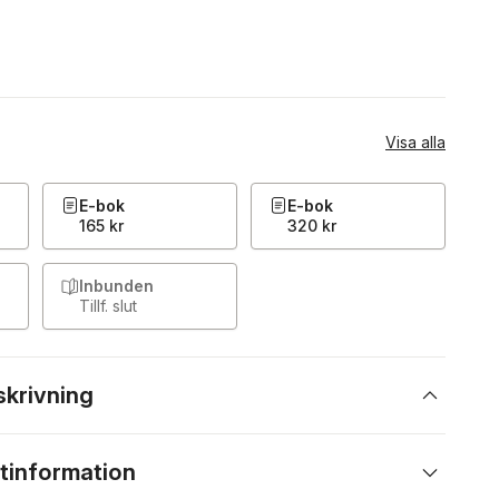
Visa alla
E-bok
E-bok
165 kr
320 kr
Inbunden
Tillf. slut
skrivning
tinformation