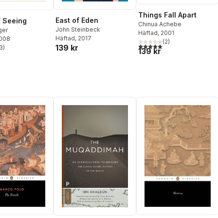
Things Fall Apart
East of Eden
 Seeing
Chinua Achebe
John Steinbeck
ger
Häftad
, 2001
Häftad
, 2017
2008
(
2
)
5,0
utav 5 stjärnor. Totalt ant
139 kr
3
)
139 kr
stjärnor. Totalt antal röster: