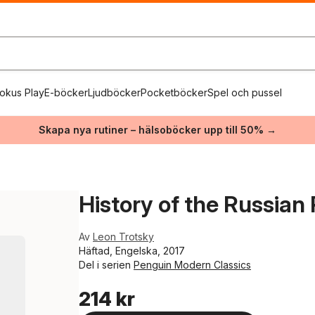
okus Play
E-böcker
Ljudböcker
Pocketböcker
Spel och pussel
Skapa nya rutiner – hälsoböcker upp till 50% →
History of the Russian
Av
Leon Trotsky
Häftad, Engelska, 2017
Del i serien
Penguin Modern Classics
214 kr