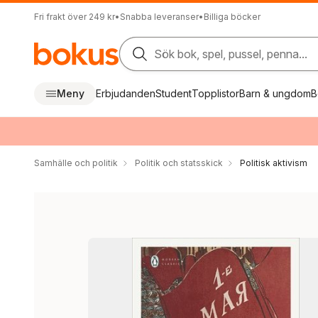
Fri frakt över 249 kr
•
Snabba leveranser
•
Billiga böcker
Sök bok, spel, pussel, penna...
Meny
Erbjudanden
Student
Topplistor
Barn & ungdom
B
Samhälle och politik
Politik och statsskick
Politisk aktivism