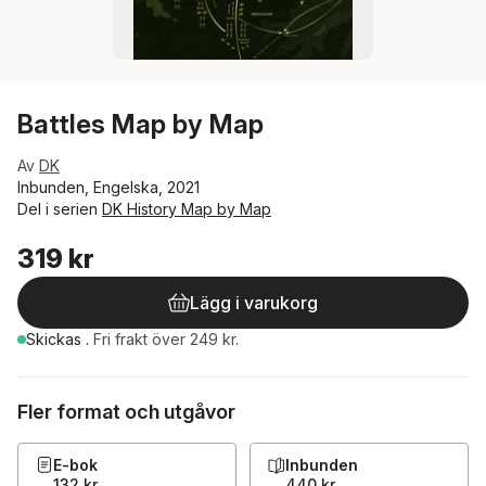
Battles Map by Map
Av
DK
Inbunden, Engelska, 2021
Del i serien
DK History Map by Map
319 kr
Lägg i varukorg
Skickas
.
Fri frakt över 249 kr.
Fler format och utgåvor
E-bok
Inbunden
132 kr
440 kr