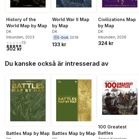
History of the
World War II Map
Civilizations Map
World Map by Map
by Map
by Map
DK
DK
DK
Inbunden
, 2023
Inbunden
, 2026
E-bok
2019
324 kr
(
1
)
133 kr
5,0
utav 5 stjärnor. Totalt antal röster:
302 kr
Hoppa över listan
Du kanske också är intresserad av
100 Greatest
Battles
Battles Map by Map
Battles Map by Map
Angus Konstam