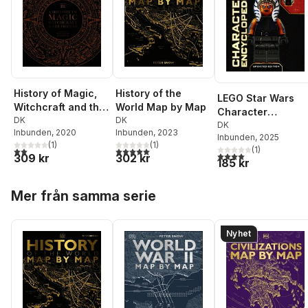
History of Magic,
History of the
LEGO Star Wars
Witchcraft and the
World Map by Map
Character
Occult
DK
DK
Encyclopedia
DK
Inbunden
, 2020
Inbunden
, 2023
Inbunden
, 2025
Updated Edition
(
1
)
(
1
)
(
1
)
2,0
utav 5 stjärnor. Totalt antal röster:
5,0
utav 5 stjärnor. Totalt antal röster:
4,0
utav 5 stjärnor. Tota
309 kr
302 kr
185 kr
Hoppa över listan
Mer från samma serie
Nyhet