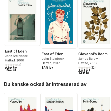
East of Eden
East of Eden
Giovanni's Room
John Steinbeck
John Steinbeck
James Baldwin
Häftad
, 2000
Häftad
, 2017
Häftad
, 2007
(
3
)
4,7
utav 5 stjärnor. Totalt antal röster:
139 kr
(
12
)
184 kr
4,6
utav 5 stjärnor. Tota
139 kr
Hoppa över listan
Du kanske också är intresserad av