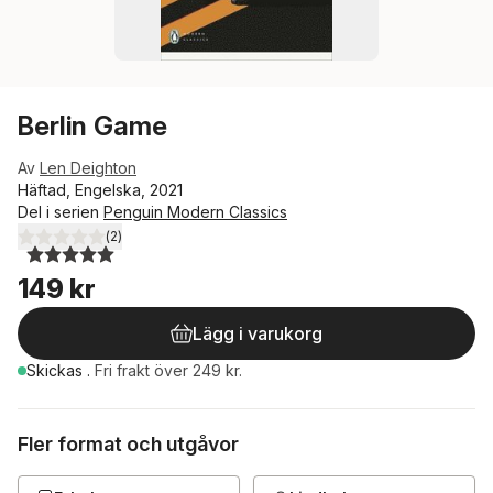
Berlin Game
Av
Len Deighton
Häftad, Engelska, 2021
Del i serien
Penguin Modern Classics
(
2
)
5,0
utav 5 stjärnor. Totalt antal röster:
149 kr
Lägg i varukorg
Skickas
.
Fri frakt över 249 kr.
Fler format och utgåvor