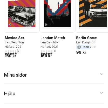
Mexico Set
London Match
Berlin Game
Len Deighton
Len Deighton
Len Deighton
Häftad
, 2021
Häftad
, 2021
E-bok
2021
(
2
)
(
1
)
99 kr
5,0
utav 5 stjärnor. Totalt antal röster:
5,0
utav 5 stjärnor. Totalt antal röster:
169 kr
169 kr
Mina sidor
Hjälp