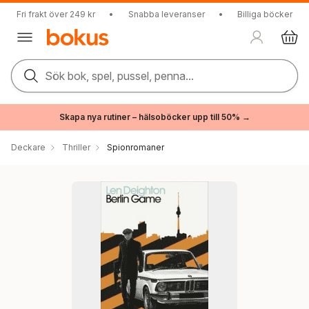
Fri frakt över 249 kr
•
Snabba leveranser
•
Billiga böcker
Sök bok, spel, pussel, penna...
Skapa nya rutiner – hälsoböcker upp till 50% →
Deckare
Thriller
Spionromaner