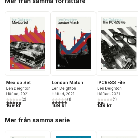
Mer från samma författare
Mexico Set
London Match
IPCRESS File
Len Deighton
Len Deighton
Len Deighton
Häftad
, 2021
Häftad
, 2021
Häftad
, 2021
(
2
)
(
1
)
(
1
)
5,0
utav 5 stjärnor. Totalt antal röster:
5,0
utav 5 stjärnor. Totalt antal röster:
2,0
utav 5 stjärnor. Tota
169 kr
169 kr
149 kr
Hoppa över listan
Mer från samma serie