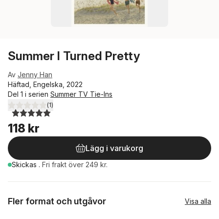
Summer I Turned Pretty
Av
Jenny Han
Häftad, Engelska, 2022
Del 1 i serien
Summer TV Tie-Ins
(
1
)
5,0
utav 5 stjärnor. Totalt antal röster:
118 kr
Lägg i varukorg
Skickas
.
Fri frakt över 249 kr.
Fler format och utgåvor
Visa alla