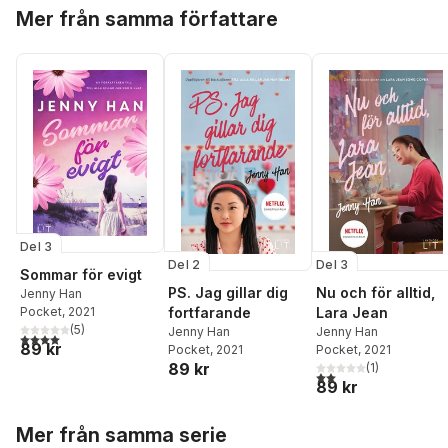
Hoppa över listan
Mer från samma författare
Del 3
Del 2
Del 3
Sommar för evigt
PS. Jag gillar dig
Nu och för alltid,
Jenny Han
fortfarande
Lara Jean
Pocket
, 2021
(
5
)
Jenny Han
Jenny Han
4,0
utav 5 stjärnor. Totalt antal röster:
89 kr
Pocket
, 2021
Pocket
, 2021
89 kr
(
1
)
2,0
utav 5 stjärnor. Tota
89 kr
Hoppa över listan
Mer från samma serie