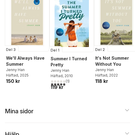
Del 3
Del 2
Del 1
We'll Always Have
It's Not Summer
Summer I Turned
Summer
Without You
Pretty
Jenny Han
Jenny Han
Jenny Han
Häftad
, 2025
Häftad
, 2022
Häftad
, 2010
150 kr
118 kr
(
1
)
5,0
utav 5 stjärnor. Totalt antal röster:
119 kr
Mina sidor
Hjälp