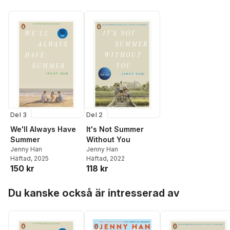
Del 3
Del 2
We'll Always Have
It's Not Summer
Summer
Without You
Jenny Han
Jenny Han
Häftad
, 2025
Häftad
, 2022
150 kr
118 kr
Hoppa över listan
Du kanske också är intresserad av