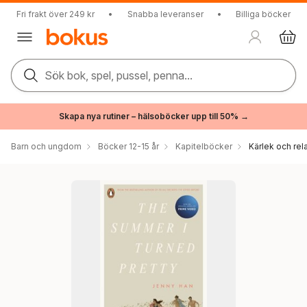
Fri frakt över 249 kr
•
Snabba leveranser
•
Billiga böcker
Sök bok, spel, pussel, penna...
Skapa nya rutiner – hälsoböcker upp till 50% →
Barn och ungdom
Böcker 12-15 år
Kapitelböcker
Kärlek och rel