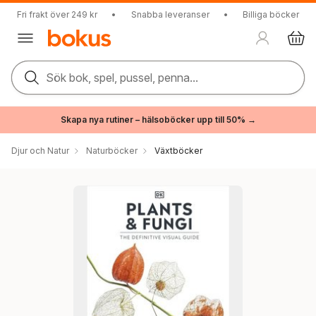
Fri frakt över 249 kr
•
Snabba leveranser
•
Billiga böcker
Sök bok, spel, pussel, penna...
Skapa nya rutiner – hälsoböcker upp till 50% →
Djur och Natur
Naturböcker
Växtböcker