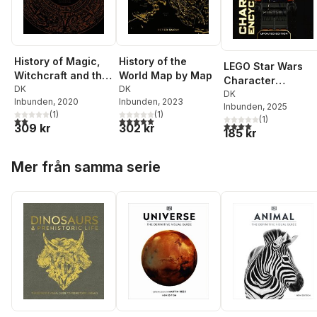
History of Magic,
History of the
LEGO Star Wars
Witchcraft and the
World Map by Map
Character
Occult
DK
DK
Encyclopedia
DK
Inbunden
, 2020
Inbunden
, 2023
Inbunden
, 2025
Updated Edition
(
1
)
(
1
)
(
1
)
2,0
utav 5 stjärnor. Totalt antal röster:
5,0
utav 5 stjärnor. Totalt antal röster:
4,0
utav 5 stjärnor. Tota
309 kr
302 kr
185 kr
Hoppa över listan
Mer från samma serie