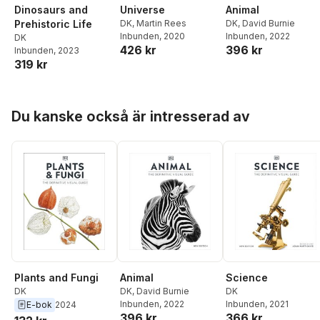
Dinosaurs and
Universe
Animal
Prehistoric Life
DK
,
Martin Rees
DK
,
David Burnie
Inbunden
, 2020
Inbunden
, 2022
DK
426 kr
396 kr
Inbunden
, 2023
319 kr
Hoppa över listan
Du kanske också är intresserad av
Plants and Fungi
Animal
Science
DK
DK
,
David Burnie
DK
Inbunden
, 2022
Inbunden
, 2021
E-bok
2024
396 kr
366 kr