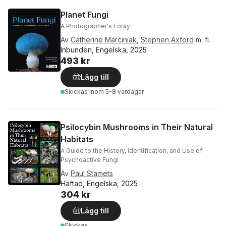
Planet Fungi
A Photographer's Foray
Av
Catherine Marciniak
,
Stephen Axford
m. fl.
Inbunden, Engelska, 2025
493 kr
Lägg till
Skickas
inom 5-8 vardagar
Psilocybin Mushrooms in Their Natural
Habitats
A Guide to the History, Identification, and Use of
Psychoactive Fungi
Av
Paul Stamets
Häftad, Engelska, 2025
304 kr
Lägg till
Skickas