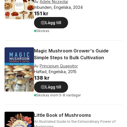
Av
Adele Nozedar
Inbunden, Engelska, 2024
151 kr
Lägg till
Skickas
Magic Mushroom Grower's Guide
Simple Steps to Bulk Cultivation
Av
Principium Quaesitor
Häftad, Engelska, 2015
138 kr
Lägg till
Skickas
inom 5-8 vardagar
Little Book of Mushrooms
An Illustrated Guide to the Extraordinary Power of
Mushrooms