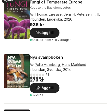
Fungi of Temperate Europe
Keys to the Basidiomycotes
Av
Thomas Læssøe
,
Jens H. Petersen
m. fl.
Inbunden, Engelska, 2026
936 kr
Lägg till
Skickas
inom 5-8 vardagar
Nya svampboken
Av
Pelle Holmberg
,
Hans Marklund
Inbunden, Svenska, 2014
(
78
)
4,5
utav 5 stjärnor. Totalt antal röster:
276 kr
Lägg till
Skickas