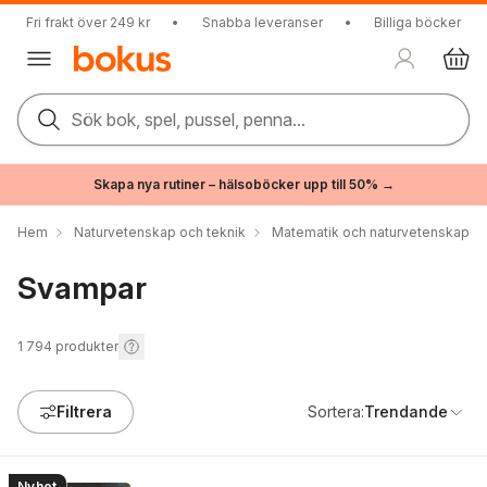
Fri frakt över 249 kr
•
Snabba leveranser
•
Billiga böcker
Sök bok, spel, pussel, penna...
Skapa nya rutiner – hälsoböcker upp till 50% →
Hem
Naturvetenskap och teknik
Matematik och naturvetenskap
Svampar
1 794
produkter
Filtrera
Sortera:
Trendande
Nyhet