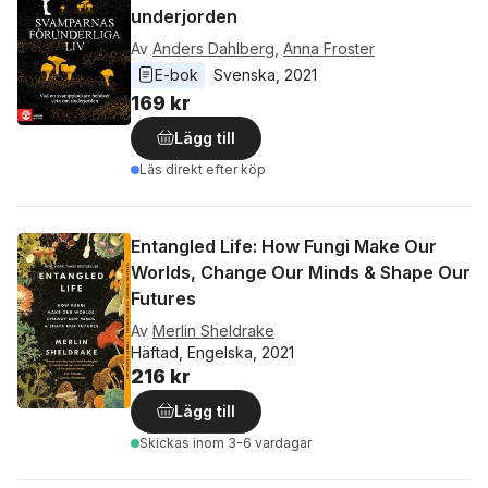
underjorden
Av
Anders Dahlberg
,
Anna Froster
E-bok
Svenska
, 
2021
169 kr
Lägg till
Läs direkt efter köp
Entangled Life: How Fungi Make Our
Worlds, Change Our Minds & Shape Our
Futures
Av
Merlin Sheldrake
Häftad, Engelska, 2021
216 kr
Lägg till
Skickas
inom 3-6 vardagar