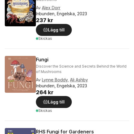
Av
Alex Dorr
Inbunden, Engelska, 2023
237 kr
Lägg till
Skickas
Fungi
Discover the Science and Secrets Behind the World
of Mushrooms
Av
Lynne Boddy
,
Ali Ashby
Inbunden, Engelska, 2023
264 kr
Lägg till
Skickas
RHS Fungi for Gardeners