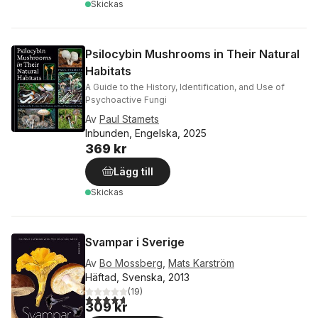
Skickas
Psilocybin Mushrooms in Their Natural
Habitats
A Guide to the History, Identification, and Use of
Psychoactive Fungi
Av
Paul Stamets
Inbunden, Engelska, 2025
369 kr
Lägg till
Skickas
Svampar i Sverige
Av
Bo Mossberg
,
Mats Karström
Häftad, Svenska, 2013
(
19
)
4,7
utav 5 stjärnor. Totalt antal röster:
309 kr