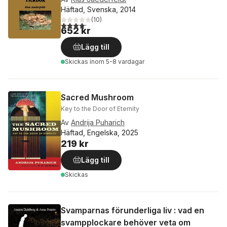
Häftad, Svenska, 2014
(
10
)
4,2
utav 5 stjärnor. Totalt antal röster:
652 kr
Lägg till
Skickas
inom 5-8 vardagar
Sacred Mushroom
Key to the Door of Eternity
Av
Andrija Puharich
Häftad, Engelska, 2025
219 kr
Lägg till
Skickas
Svamparnas förunderliga liv : vad en
svampplockare behöver veta om