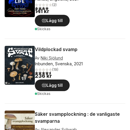
(
2
)
4,0
utav 5 stjärnor. Totalt antal röster:
141 kr
Lägg till
Skickas
Vildplockad svamp
Av
Niki Sjölund
Inbunden, Svenska, 2021
(
19
)
4,6
utav 5 stjärnor. Totalt antal röster:
236 kr
Lägg till
Skickas
Säker svampplockning : de vanligaste
svamparna
Av
Alexander Schwab