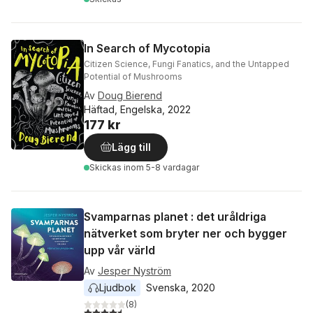
In Search of Mycotopia
Citizen Science, Fungi Fanatics, and the Untapped
Potential of Mushrooms
Av
Doug Bierend
Häftad, Engelska, 2022
177 kr
Lägg till
Skickas
inom 5-8 vardagar
Svamparnas planet : det uråldriga
nätverket som bryter ner och bygger
upp vår värld
Av
Jesper Nyström
Ljudbok
Svenska
, 
2020
(
8
)
4,5
utav 5 stjärnor. Totalt antal röster: