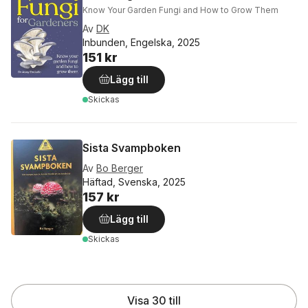
Know Your Garden Fungi and How to Grow Them
Av
DK
Inbunden, Engelska, 2025
151 kr
Lägg till
Skickas
Sista Svampboken
Av
Bo Berger
Häftad, Svenska, 2025
157 kr
Lägg till
Skickas
Visa 30 till