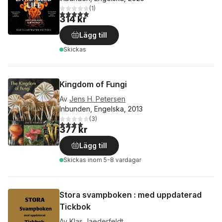
(
1
)
5,0
utav 5 stjärnor. Totalt antal röster:
314 kr
Lägg till
Skickas
Kingdom of Fungi
Av
Jens H. Petersen
Inbunden, Engelska, 2013
(
3
)
4,0
utav 5 stjärnor. Totalt antal röster:
377 kr
Lägg till
Skickas
inom 5-8 vardagar
Stora svampboken : med uppdaterad
Tickbok
Av
Klas Jaederfeldt