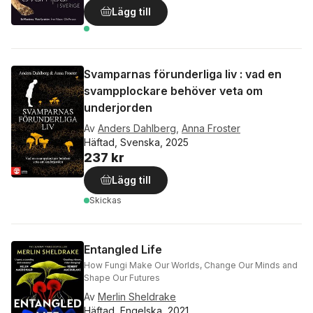
Lägg till
Svamparnas förunderliga liv : vad en
svampplockare behöver veta om
underjorden
Av
Anders Dahlberg
,
Anna Froster
Häftad, Svenska, 2025
237 kr
Lägg till
Skickas
Entangled Life
How Fungi Make Our Worlds, Change Our Minds and
Shape Our Futures
Av
Merlin Sheldrake
Häftad, Engelska, 2021