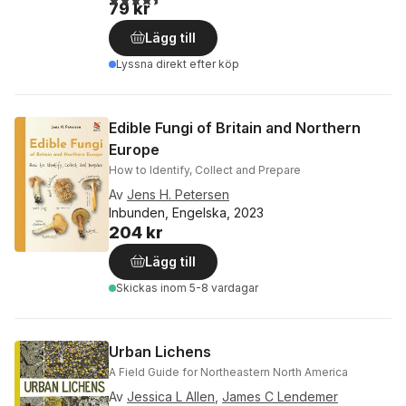
79 kr
Lägg till
Lyssna direkt efter köp
Edible Fungi of Britain and Northern
Europe
How to Identify, Collect and Prepare
Av
Jens H. Petersen
Inbunden, Engelska, 2023
204 kr
Lägg till
Skickas
inom 5-8 vardagar
Urban Lichens
A Field Guide for Northeastern North America
Av
Jessica L Allen
,
James C Lendemer