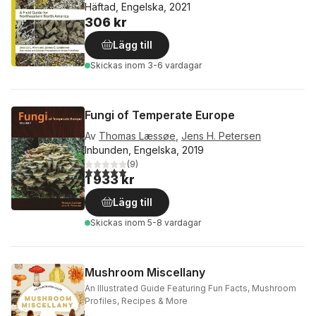
Häftad, Engelska, 2021
306 kr
Lägg till
Skickas
inom 3-6 vardagar
Fungi of Temperate Europe
Av
Thomas Læssøe
,
Jens H. Petersen
Inbunden, Engelska, 2019
(
9
)
4,9
utav 5 stjärnor. Totalt antal röster:
1 933 kr
Lägg till
Skickas
inom 5-8 vardagar
Mushroom Miscellany
An Illustrated Guide Featuring Fun Facts, Mushroom
Profiles, Recipes & More