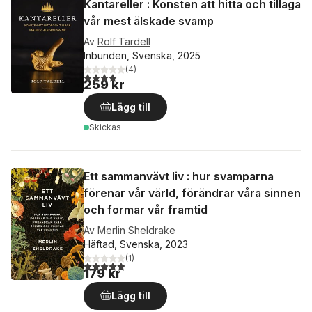
Kantareller : Konsten att hitta och tillaga
vår mest älskade svamp
Av
Rolf Tardell
Inbunden, Svenska, 2025
(
4
)
4,0
utav 5 stjärnor. Totalt antal röster:
259 kr
Lägg till
Skickas
Ett sammanvävt liv : hur svamparna
förenar vår värld, förändrar våra sinnen
och formar vår framtid
Av
Merlin Sheldrake
Häftad, Svenska, 2023
(
1
)
5,0
utav 5 stjärnor. Totalt antal röster:
179 kr
Lägg till