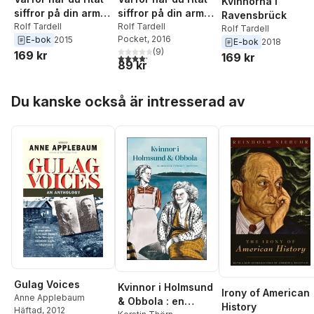
Kvinnorna i
siffror på din arm
siffror på din arm
Ravensbrück
farmor?
Rolf Tardell
farmor?
Rolf Tardell
Rolf Tardell
Pocket
, 2016
E-bok
2015
E-bok
2018
(
9
)
169 kr
169 kr
4,2
utav 5 stjärnor. Totalt antal röster:
89 kr
Hoppa över listan
Du kanske också är intresserad av
Gulag Voices
Kvinnor i Holmsund
Irony of American
Anne Applebaum
& Obbola : en
History
Häftad
, 2012