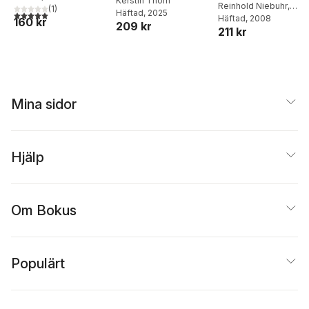
historisk översikt
Kerstin Thörn
Reinhold Niebuhr
,
(
1
)
Häftad
, 2025
5,0
utav 5 stjärnor. Totalt antal röster:
Andrew J. Bacevich
Häftad
, 2008
160 kr
209 kr
211 kr
Mina sidor
Hjälp
Om Bokus
Populärt