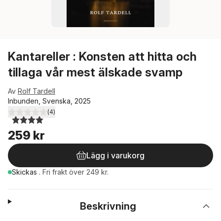
Kantareller : Konsten att hitta och
tillaga vår mest älskade svamp
Av
Rolf Tardell
Inbunden, Svenska, 2025
(
4
)
4,0
utav 5 stjärnor. Totalt antal röster:
259 kr
Lägg i varukorg
Skickas
.
Fri frakt över 249 kr.
Beskrivning