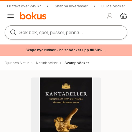
Fri frakt över 249 kr
•
Snabba leveranser
•
Billiga böcker
Sök bok, spel, pussel, penna...
Skapa nya rutiner – hälsoböcker upp till 50% →
Djur och Natur
Naturböcker
Svampböcker