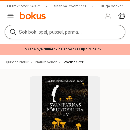
Fri frakt över 249 kr
•
Snabba leveranser
•
Billiga böcker
Sök bok, spel, pussel, penna...
Skapa nya rutiner – hälsoböcker upp till 50% →
Djur och Natur
Naturböcker
Växtböcker