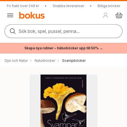
Fri frakt över 249 kr
•
Snabba leveranser
•
Billiga böcker
Sök bok, spel, pussel, penna...
Skapa nya rutiner – hälsoböcker upp till 50% →
Djur och Natur
Naturböcker
Svampböcker