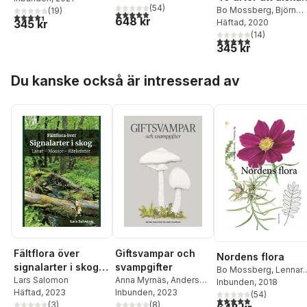
(
54
)
och förundras öve
Bo Mossberg
,
Björn
(
19
)
4,9
utav 5 stjärnor. Totalt antal röster:
4,4
utav 5 stjärnor. Totalt antal röster:
648 kr
Cederberg
Häftad
, 2020
345 kr
(
14
)
4,9
utav 5 stjärnor. Tota
345 kr
Hoppa över listan
Du kanske också är intresserad av
Fältflora över
Giftsvampar och
Nordens flora
signalarter i skog :
svampgifter
Bo Mossberg
,
Lennart
lavar, mossor,
Lars Salomon
Anna Myrnäs
,
Anders
Stenberg
Inbunden
, 2018
Häftad
, 2023
Hirell
Inbunden
,
Rut Folke
, 2023
,
Peter
kärlväxter
(
54
)
4,9
utav 5 stjärnor. Tota
(
3
)
Hultén
(
8
)