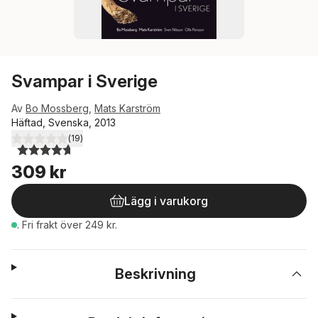
Svampar i Sverige
Av
Bo Mossberg
,
Mats Karström
Häftad, Svenska, 2013
(
19
)
4,7
utav 5 stjärnor. Totalt antal röster:
309 kr
Lägg i varukorg
.
Fri frakt över 249 kr.
Beskrivning