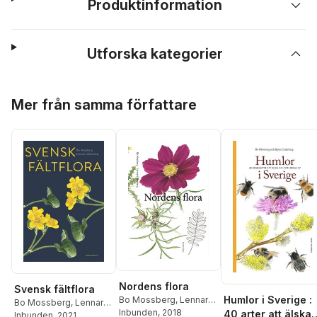
Produktinformation
Utforska kategorier
Hoppa över listan
Mer från samma författare
Nordens flora
Svensk fältflora
Humlor i Sverige :
Bo Mossberg
,
Lennart
Bo Mossberg
,
Lennart
Stenberg
Inbunden
, 2018
40 arter att älska
Stenberg
Inbunden
, 2021