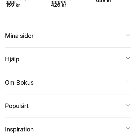
648 kr
3,3
utav 5 stjärnor. Totalt antal röster:
4,8
utav 5 stjärnor. Totalt antal röster:
159 kr
426 kr
Mina sidor
Hjälp
Om Bokus
Populärt
Inspiration