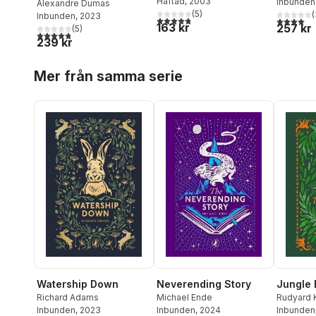
Häftad
, 2003
Inbunden
Alexandre Dumas
(
5
)
(
Inbunden
, 2023
4,8
utav 5 stjärnor. Totalt antal röster:
4,0
utav 5 
163 kr
257 kr
(
5
)
4,8
utav 5 stjärnor. Totalt antal röster:
239 kr
Hoppa över listan
Mer från samma serie
Watership Down
Neverending Story
Jungle 
Richard Adams
Michael Ende
Rudyard K
Inbunden
, 2023
Inbunden
, 2024
Inbunden