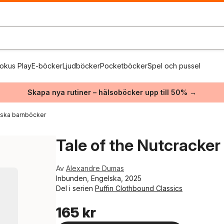
okus Play
E-böcker
Ljudböcker
Pocketböcker
Spel och pussel
Skapa nya rutiner – hälsoböcker upp till 50% →
iska barnböcker
Tale of the Nutcracker
Av
Alexandre Dumas
Inbunden, Engelska, 2025
Del i serien
Puffin Clothbound Classics
165 kr