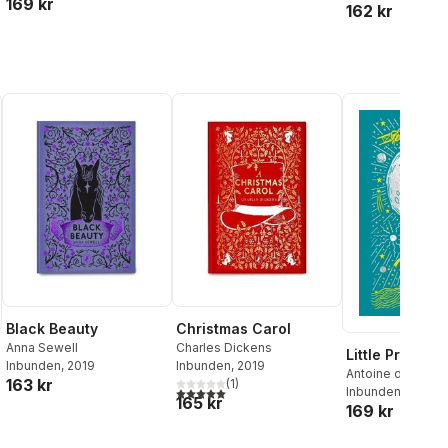
169 kr
162 kr
Black Beauty
Christmas Carol
Anna Sewell
Charles Dickens
Little Prince
Inbunden
, 2019
Inbunden
, 2019
Antoine de Saint
163 kr
(
1
)
5,0
utav 5 stjärnor. Totalt antal röster:
Inbunden
, 2022
165 kr
169 kr