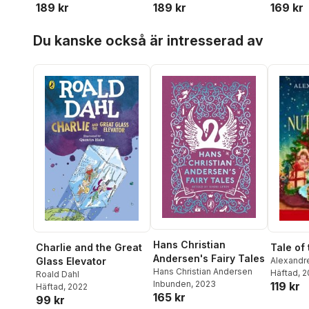
189 kr
189 kr
169 kr
Hoppa över listan
Du kanske också är intresserad av
Hans Christian
Tale of
Charlie and the Great
Andersen's Fairy Tales
Alexandr
Glass Elevator
Hans Christian Andersen
Häftad
, 
Roald Dahl
Inbunden
, 2023
119 kr
Häftad
, 2022
165 kr
99 kr