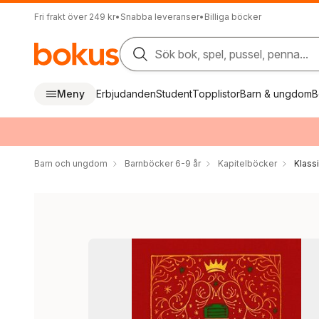
Fri frakt över 249 kr
•
Snabba leveranser
•
Billiga böcker
Sök bok, spel, pussel, penna...
Meny
Erbjudanden
Student
Topplistor
Barn & ungdom
B
Barn och ungdom
Barnböcker 6-9 år
Kapitelböcker
Klass