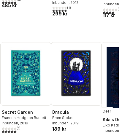
4,7
utav 5 stjärnor. Totalt antal röster:
Inbunden
, 2012
Inbunden
, 2019
485 kr
(
1
)
(
1
)
5,0
utav 5 stjärnor. Totalt antal röster:
4,0
utav 5 stjärnor
299 kr
117 kr
Del 1
Secret Garden
Dracula
Frances Hodgson Burnett
Bram Stoker
Kiki's Deliver
Inbunden
, 2019
Inbunden
, 2019
Eiko Kadono
189 kr
(
1
)
5,0
utav 5 stjärnor. Totalt antal röster:
Inbunden
, 2025