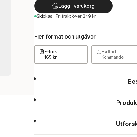
Lägg i varukorg
Skickas
.
Fri frakt över 249 kr.
Fler format och utgåvor
E-bok
Häftad
165 kr
Kommande
Be
Produk
Utfors