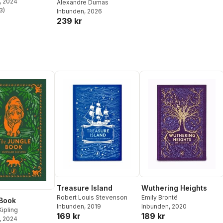
, 2024
Alexandre Dumas
3
)
Inbunden
, 2026
stjärnor. Totalt antal röster:
239 kr
Treasure Island
Wuthering Heights
Robert Louis Stevenson
Emily Brontë
Book
Inbunden
, 2019
Inbunden
, 2020
ipling
169 kr
189 kr
, 2024