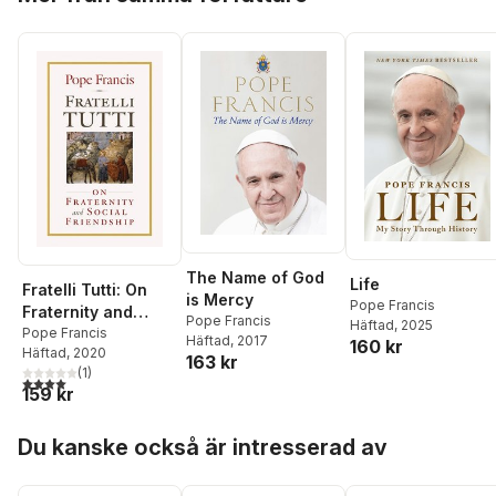
The Name of God
Life
Fratelli Tutti: On
is Mercy
Pope Francis
Fraternity and
Pope Francis
Häftad
, 2025
Social Friendship
Pope Francis
Häftad
, 2017
160 kr
Häftad
, 2020
163 kr
(
1
)
4,0
utav 5 stjärnor. Totalt antal röster:
159 kr
Hoppa över listan
Du kanske också är intresserad av