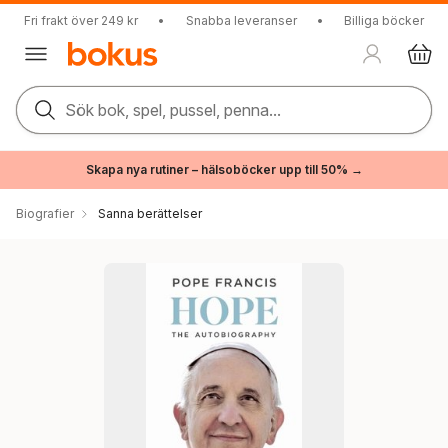
Fri frakt över 249 kr
•
Snabba leveranser
•
Billiga böcker
Sök bok, spel, pussel, penna...
Skapa nya rutiner – hälsoböcker upp till 50% →
Biografier
Sanna berättelser