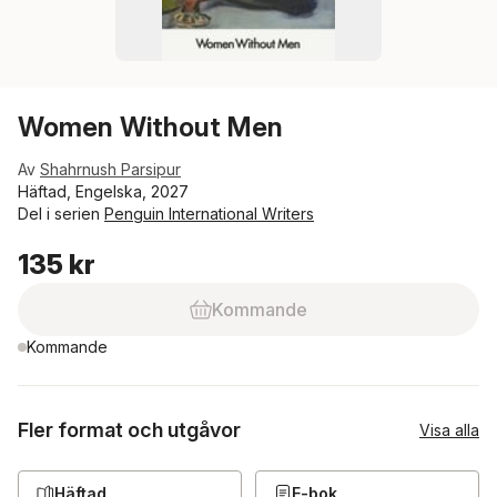
Women Without Men
Av
Shahrnush Parsipur
Häftad, Engelska, 2027
Del i serien
Penguin International Writers
135 kr
Kommande
Kommande
Fler format och utgåvor
Visa alla
Häftad
E-bok