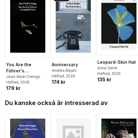
Leopard-Skin Hat
You Are the
Anniversary
Anne Serre
Führer's
Andrea Bajani
Häftad
, 2026
Häftad
, 2026
Unrequited Love
Jean-Noël Orengo
135 kr
174 kr
Häftad
, 2026
179 kr
Hoppa över listan
Du kanske också är intresserad av