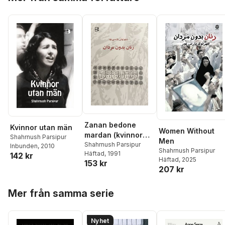
Zanan bedone
Kvinnor utan män
Women Without
mardan (kvinnor
Shahrnush Parsipur
Men
utan män)
Shahrnush Parsipur
Inbunden
, 2010
Shahrnush Parsipur
Häftad
, 1991
142 kr
Häftad
, 2025
153 kr
207 kr
Hoppa över listan
Mer från samma serie
Nyhet