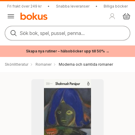
Fri frakt över 249 kr
•
Snabba leveranser
•
Billiga böcker
Sök bok, spel, pussel, penna...
Skapa nya rutiner – hälsoböcker upp till 50% →
Skönlitteratur
Romaner
Moderna och samtida romaner