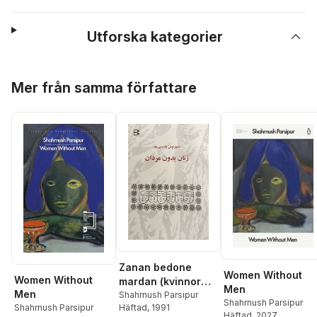
Utforska kategorier
Hoppa över listan
Mer från samma författare
Zanan bedone
Women Without
Women Without
mardan (kvinnor
Men
Men
utan män)
Shahrnush Parsipur
Shahrnush Parsipur
Shahrnush Parsipur
Häftad
, 1991
Häftad
, 2027