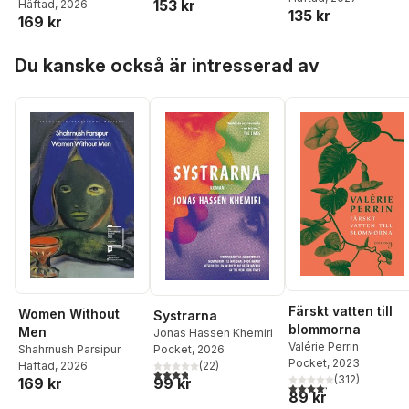
153 kr
Häftad
, 2026
135 kr
169 kr
Hoppa över listan
Du kanske också är intresserad av
Färskt vatten till
Women Without
Systrarna
blommorna
Men
Jonas Hassen Khemiri
Valérie Perrin
Shahrnush Parsipur
Pocket
, 2026
Pocket
, 2023
Häftad
, 2026
(
22
)
3,8
utav 5 stjärnor. Totalt antal röster:
(
312
)
169 kr
99 kr
4,2
utav 5 stjärnor. Tota
89 kr