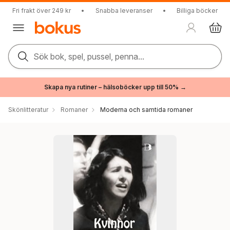
Fri frakt över 249 kr
•
Snabba leveranser
•
Billiga böcker
Sök bok, spel, pussel, penna...
Skapa nya rutiner – hälsoböcker upp till 50% →
Skönlitteratur
Romaner
Moderna och samtida romaner